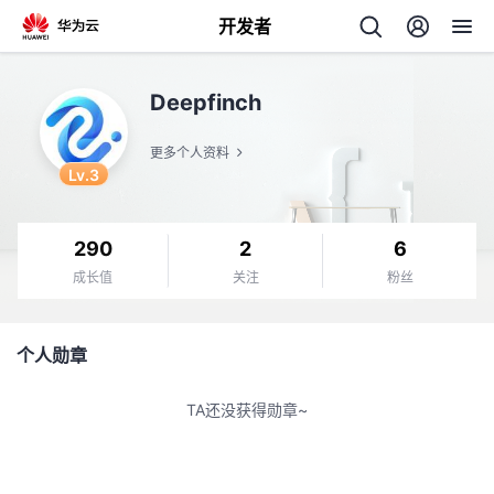
开发者
返
Deepfinch
回
更多个人资料
Lv.3
290
2
6
个
成长值
关注
粉丝
我
人
个人勋章
的
主
TA还没获得勋章~
开
页
发