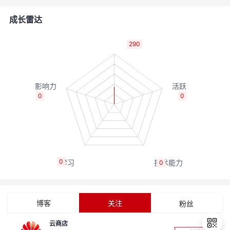
者
成长雷达
我
290
的
我
博
的
我
0
0
客
论
的
我
坛
圈
的
我
0
0
子
直
的
我
我
播
活
的
博客
关注
粉丝
我
动
关
的
云商店