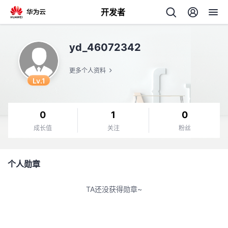
开发者
返
yd_46072342
回
更多个人资料
Lv.1
0
1
0
个
成长值
关注
粉丝
我
人
个人勋章
的
主
TA还没获得勋章~
开
页
发