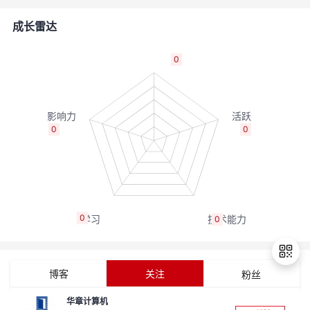
者
成长雷达
我
0
的
我
博
的
我
0
0
客
论
的
我
坛
圈
的
我
0
0
子
直
的
我
我
播
活
的
博客
关注
粉丝
我
动
关
的
华章计算机
退