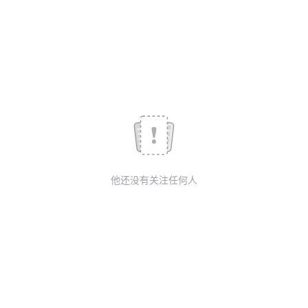
我
注
的
开
的
Programs
发
支
者
持
学
我
堂
他还没有关注任何人
的
我
我
技
的
的
我
术
云
课
的
我
支
声
程
认
的
我