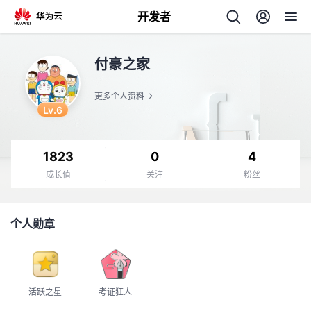
开发者
返
付豪之家
回
更多个人资料
Lv.6
1823
0
4
个
成长值
关注
粉丝
我
人
个人勋章
的
主
开
页
活跃之星
考证狂人
发