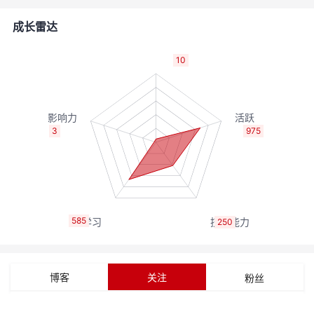
者
成长雷达
我
10
的
我
博
的
我
3
975
客
论
的
我
坛
圈
的
我
585
250
子
直
的
我
我
播
活
的
博客
关注
粉丝
我
动
关
的