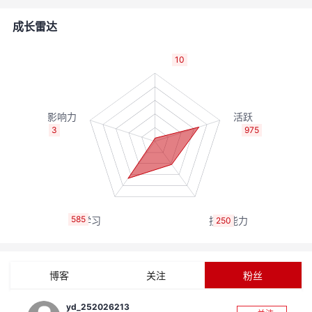
者
成长雷达
我
10
的
我
博
的
我
3
975
客
论
的
我
坛
圈
的
我
585
250
子
直
的
我
我
播
活
的
博客
关注
粉丝
我
动
关
的
yd_252026213