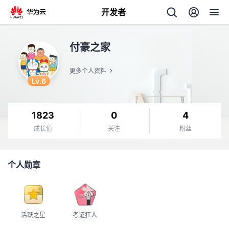
开发者
返
付豪之家
回
更多个人资料
Lv.6
1823
0
4
个
成长值
关注
粉丝
我
人
个人勋章
的
主
开
页
活跃之星
考证狂人
发