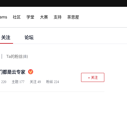
rams
社区
学堂
大赛
支持
茶思屋
关注
论坛
|
Ta的粉丝
(
8
)
们都是云专家
+ 关注
客
220
主题
177
关注
49
粉丝
224