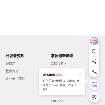
开发者变现
掌握最新动态
云商店
CSDN专区
教育专区
知乎
AI Shell
企业通用专区
开源中国
自然语言对话管理云资源，专
属免费Token额度，欢迎试
51CTO
用！
今日头条
GitCode