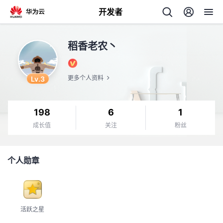
开发者
返
稻香老农丶
回
Lv.3
更多个人资料
198
6
1
个
成长值
关注
粉丝
我
人
个人勋章
我
的
主
我
的
开
页
活跃之星
我
的
开
发