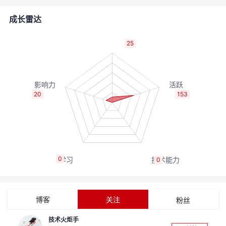
的
Programs
发
者
成长雷达
支
者
我
25
持
学
的
我
我
堂
博
的
我
20
153
的
我
客
论
的
我
我
技
的
坛
圈
的
我
的
我
0
0
术
云
子
直
的
我
课
的
我
支
声
播
活
的
程
认
的
我
博客
关注
粉丝
持
建
动
关
证
实
的
技术火炬手