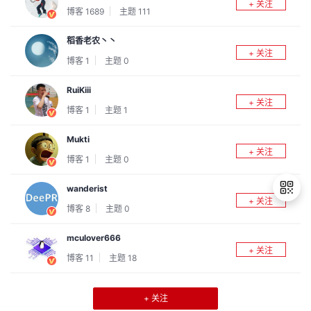
+ 关注
博客
1689
主题
111
议
注
验
收
稻香老农丶丶
藏
+ 关注
博客
1
主题
0
RuiKiii
+ 关注
博客
1
主题
1
Mukti
+ 关注
博客
1
主题
0
wanderist
+ 关注
博客
8
主题
0
mculover666
退
+ 关注
出
博客
11
主题
18
登
录
+ 关注