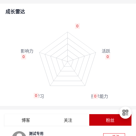
的
Programs
发
者
成长雷达
支
者
我
0
持
学
的
我
我
堂
博
的
我
0
0
的
我
客
论
的
我
我
技
的
坛
圈
的
我
的
我
0
0
术
云
子
直
的
我
课
的
我
支
声
播
活
的
程
认
的
我
博客
关注
粉丝
持
建
动
关
证
实
的
测试专用