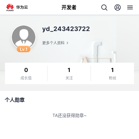
开发者
返
yd_243423722
回
更多个人资料
Lv.1
0
1
1
个
成长值
关注
粉丝
我
人
个人勋章
我
的
主
TA还没获得勋章~
我
的
开
页
我
的
开
发