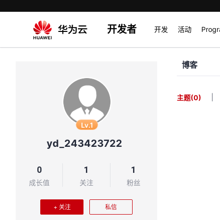
开发者
开发
活动
Prog
博客
|
主题
(0)
Lv.1
yd_243423722
0
1
1
成长值
关注
粉丝
+ 关注
私信