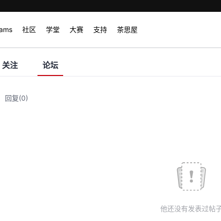
rams
社区
学堂
大赛
支持
茶思屋
关注
论坛
回复
(0)
他还没有发表过帖