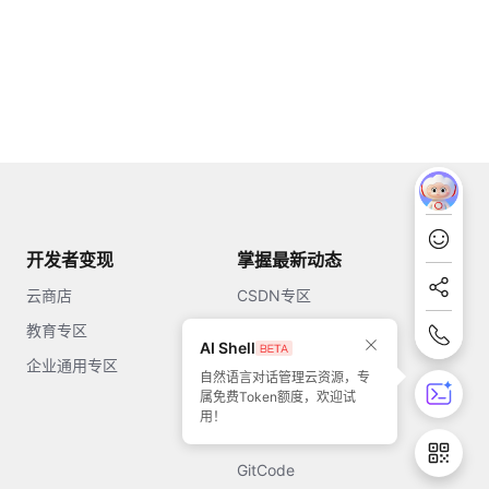
开发者变现
掌握最新动态
云商店
CSDN专区
教育专区
知乎
AI Shell
企业通用专区
开源中国
自然语言对话管理云资源，专
属免费Token额度，欢迎试
51CTO
用！
今日头条
GitCode