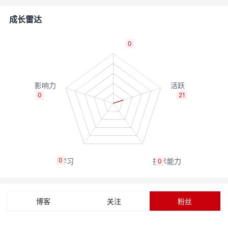
者
成长雷达
我
0
的
我
博
的
我
0
21
客
论
的
我
坛
圈
的
我
0
0
子
直
的
我
我
播
活
的
博客
关注
粉丝
我
动
关
的