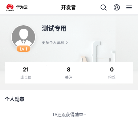
开发者
返
测试专用
回
更多个人资料
Lv.1
21
8
0
个
成长值
关注
粉丝
我
人
个人勋章
的
主
TA还没获得勋章~
开
页
发