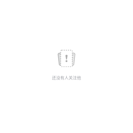
我
注
的
开
的
Programs
发
支
者
持
学
我
堂
还没有人关注他
的
我
我
技
的
的
我
术
云
课
的
我
支
声
程
认
的
我