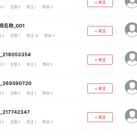
+ 关注
客
0
主题
0
关注
1
粉丝
0
规名称_001
+ 关注
客
0
主题
1
关注
26
粉丝
0
d_218053354
+ 关注
客
0
主题
0
关注
2
粉丝
0
d_269590720
+ 关注
客
0
主题
0
关注
1
粉丝
0
_217742347
+ 关注
客
0
主题
0
关注
1
粉丝
0