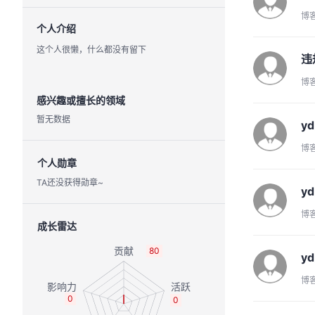
博
个人介绍
这个人很懒，什么都没有留下
违
博
感兴趣或擅长的领域
暂无数据
y
博
个人勋章
TA还没获得勋章~
y
博
成长雷达
80
yd
博
0
0