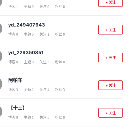
+ 关注
博客
1
主题
0
关注
9
粉丝
0
yd_249407643
+ 关注
博客
0
主题
0
关注
1
粉丝
0
yd_229350851
+ 关注
博客
0
主题
0
关注
3
粉丝
0
阿帕车
+ 关注
博客
3
主题
2
关注
4
粉丝
3
【十三】
+ 关注
博客
0
主题
1
关注
5
粉丝
0