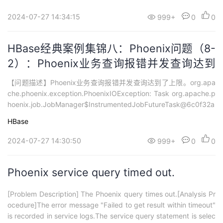
ache.phoenix...
持
建
证
实
的
2024-07-27 14:34:15
999+
0
0
议
验
收
HBase经典案例集锦八：Phoenix问题（8-
藏
2）：Phoenix业务查询报错并发查询达到
了上限
【问题描述】Phoenix业务查询报错并发查询达到了上限。org.apa
che.phoenix.exception.PhoenixIOException: Task org.apache.p
hoenix.job.JobManager$InstrumentedJobFutureTask@6c0f32a
6 rejected from org.apache.phoenix.job.JobManag...
HBase
2024-07-27 14:30:50
999+
0
0
Phoenix service query timed out.
[Problem Description] The Phoenix query times out.[Analysis Pr
ocedure]The error message "Failed to get result within timeout"
is recorded in service logs.The service query statement is selec