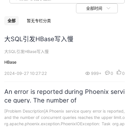
我
注
的
开
全部时间
的
Programs
发
全部
暂无专栏分类
支
者
大SQL引发HBase写入慢
持
学
大SQL引发HBase写入慢
HBase
我
堂
2024-09-27 10:27:22
999+
0
0
的
我
我
技
的
An error is reported during Phoenix servi
的
我
ce query. The number of
术
云
课
的
我
[Problem Description]A Phoenix service query error is reported,
and the number of concurrent queries reaches the upper limit.o
支
声
程
认
的
我
rg.apache.phoenix.exception.PhoenixIOException: Task org.ap