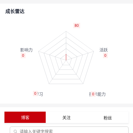
者
成长雷达
我
80
的
我
博
的
我
0
0
客
论
的
我
坛
圈
的
我
0
0
子
直
的
我
我
播
活
的
博客
关注
粉丝
我
动
关
的