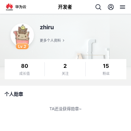
开发者
返
zhiru
回
更多个人资料
Lv.2
80
2
15
个
成长值
关注
粉丝
我
人
个人勋章
的
主
TA还没获得勋章~
开
页
发