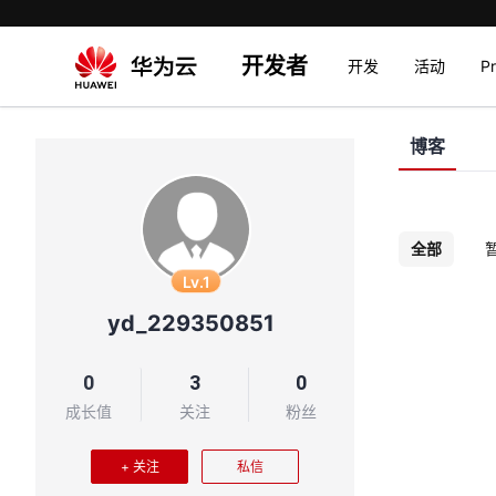
开发者
开发
活动
P
博客
全部
Lv.1
yd_229350851
0
3
0
成长值
关注
粉丝
+ 关注
私信