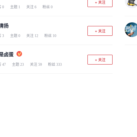
+ 关注
客
0
主题
1
关注
6
粉丝
0
清扬
+ 关注
客
3
主题
0
关注
12
粉丝
10
是卤蛋
+ 关注
客
47
主题
23
关注
59
粉丝
333