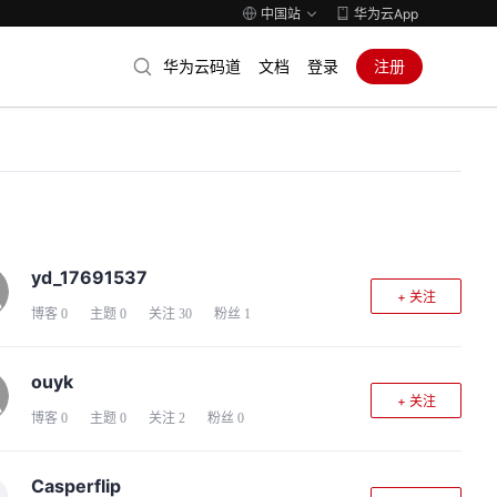
中国站
华为云App
华为云码道
文档
登录
注册
yd_17691537
+ 关注
博客
0
主题
0
关注
30
粉丝
1
ouyk
+ 关注
博客
0
主题
0
关注
2
粉丝
0
Casperflip