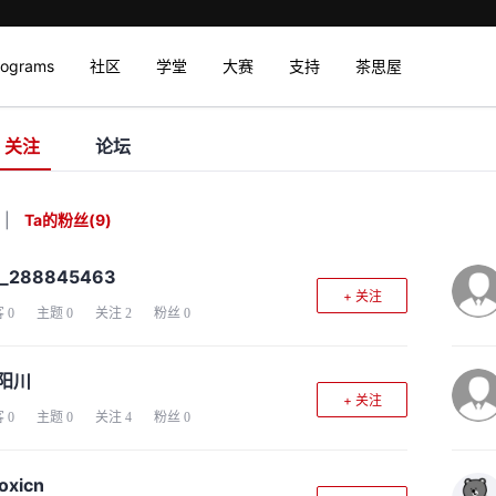
rograms
社区
学堂
大赛
支持
茶思屋
关注
论坛
|
Ta的粉丝
(
9
)
d_288845463
+ 关注
客
0
主题
0
关注
2
粉丝
0
阳川
+ 关注
客
0
主题
0
关注
4
粉丝
0
oxicn