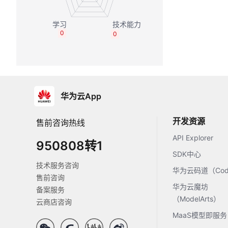
0
0
华为云App
开发资源
售前咨询热线
API Explorer
950808转1
SDK中心
技术服务咨询
华为云码道（Code
售前咨询
华为云魔坊
备案服务
（ModelArts）
云商店咨询
MaaS模型即服务