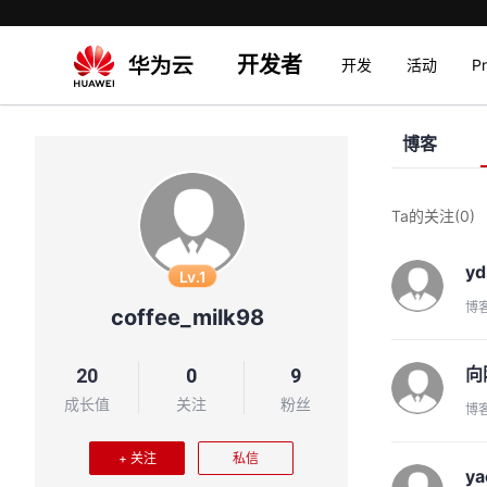
开发者
开发
活动
P
博客
Ta的关注
(0)
y
Lv.1
博
coffee_milk98
向
20
0
9
成长值
关注
粉丝
博
+ 关注
私信
ya