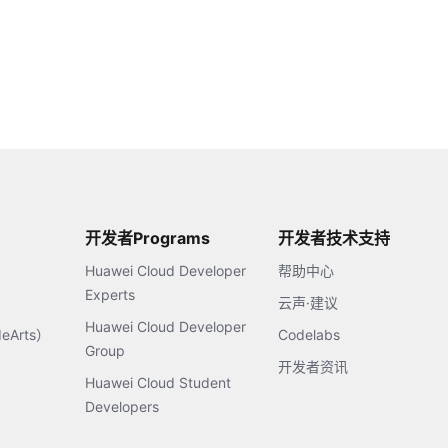
开发者Programs
开发者技术支持
Huawei Cloud Developer
帮助中心
Experts
云声·建议
Huawei Cloud Developer
Arts）
Codelabs
Group
开发者资讯
Huawei Cloud Student
Developers