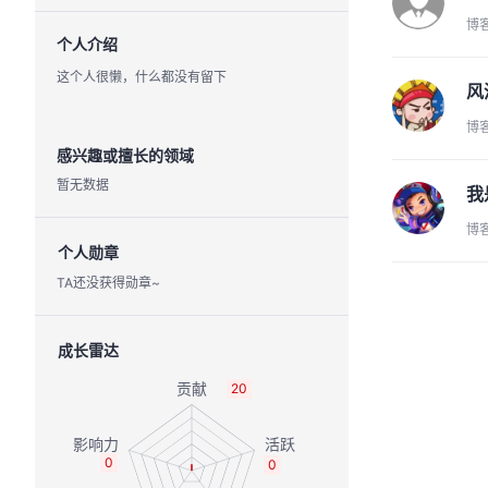
博
个人介绍
这个人很懒，什么都没有留下
风
博
感兴趣或擅长的领域
暂无数据
我
博
个人勋章
TA还没获得勋章~
成长雷达
20
0
0