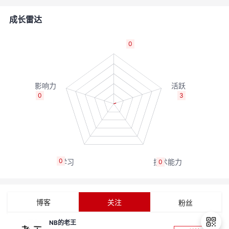
的
Programs
发
者
成长雷达
支
者
我
0
持
学
的
我
我
堂
博
的
我
0
3
的
我
客
论
的
我
我
技
的
坛
圈
的
我
的
我
0
0
术
云
子
直
的
我
课
的
我
支
声
播
活
的
程
认
的
我
博客
关注
粉丝
持
建
动
关
证
实
的
NB的老王