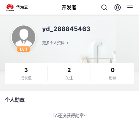
开发者
返
yd_288845463
回
更多个人资料
Lv.1
3
2
0
个
成长值
关注
粉丝
我
人
个人勋章
我
的
主
TA还没获得勋章~
我
的
开
页
我
的
开
发