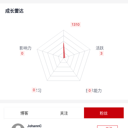
者
成长雷达
我
1310
的
我
博
的
我
0
3
客
论
的
我
坛
圈
的
我
0
0
子
直
的
我
我
播
活
的
博客
关注
粉丝
我
动
关
的
JohannC