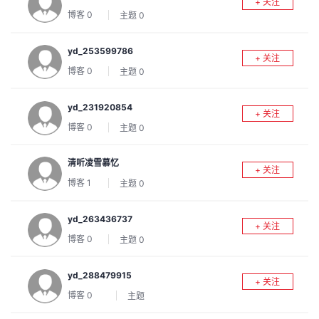
+ 关注
我
注
的
开
博客
0
主题
0
的
Programs
发
yd_253599786
+ 关注
博客
0
主题
0
支
者
yd_231920854
+ 关注
持
学
博客
0
主题
0
我
堂
清听凌雪慕忆
+ 关注
博客
1
主题
0
的
我
我
yd_263436737
技
的
的
我
+ 关注
博客
0
主题
0
术
云
课
的
我
yd_288479915
+ 关注
支
声
程
认
的
我
博客
0
主题