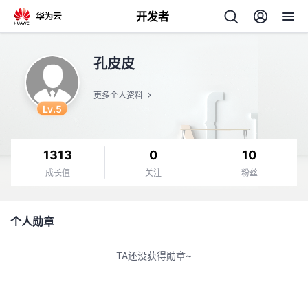
开发者
返
孔皮皮
回
更多个人资料
Lv.5
1313
0
10
个
成长值
关注
粉丝
我
人
个人勋章
的
主
TA还没获得勋章~
开
页
发