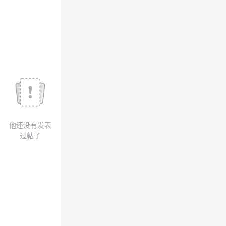
我
注
的
开
的
Programs
发
支
者
持
学
我
堂
他还没有发表
的
我
我
过帖子
技
的
的
我
术
云
课
的
我
支
声
程
认
的
我