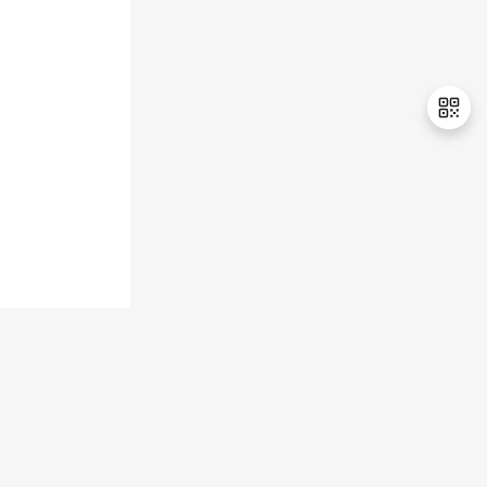
持
建
证
实
的
议
验
收
藏
退
出
登
录