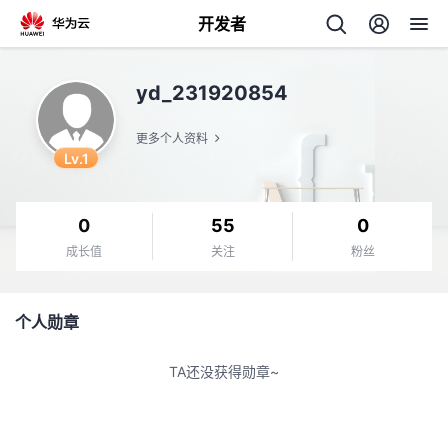
开发者
返
yd_231920854
回
更多个人资料
Lv.1
0
55
0
个
成长值
关注
粉丝
我
人
个人勋章
的
主
TA还没获得勋章~
开
页
发