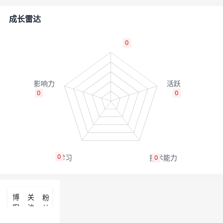
者
成长雷达
我
0
的
我
博
的
我
0
0
客
论
的
我
坛
圈
的
我
0
0
子
直
的
我
我
播
活
的
博
关
粉
客
注
丝
我
动
关
的