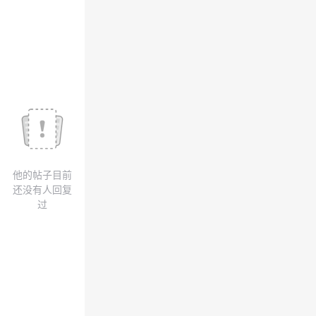
议
注
验
收
藏
他的帖子目前
还没有人回复
过