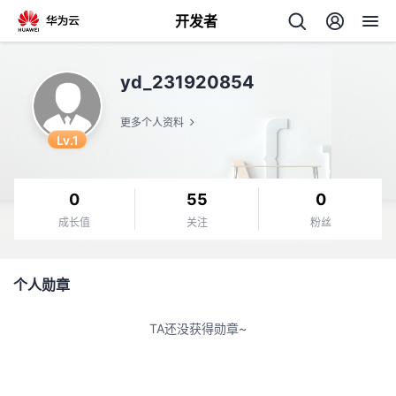
开发者
返
yd_231920854
回
更多个人资料
Lv.1
0
55
0
个
成长值
关注
粉丝
我
人
个人勋章
我
的
主
TA还没获得勋章~
我
的
开
页
我
的
开
发