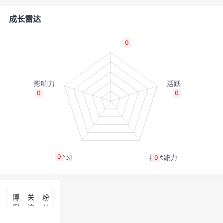
的
Programs
发
者
成长雷达
支
者
我
0
持
学
的
我
我
堂
博
的
我
0
0
的
我
客
论
的
我
我
技
的
坛
圈
的
我
的
我
0
0
术
云
子
直
的
我
课
的
我
支
声
播
活
的
程
认
的
我
博
关
粉
客
注
丝
持
建
动
关
证
实
的