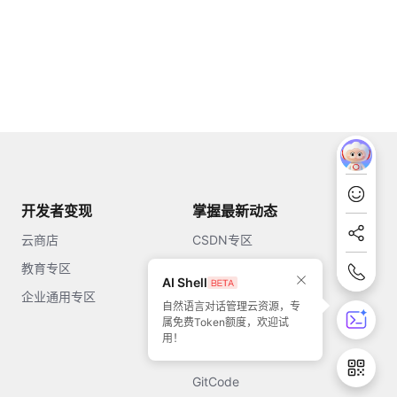
开发者变现
掌握最新动态
云商店
CSDN专区
教育专区
知乎
AI Shell
企业通用专区
开源中国
自然语言对话管理云资源，专
属免费Token额度，欢迎试
51CTO
用！
今日头条
GitCode