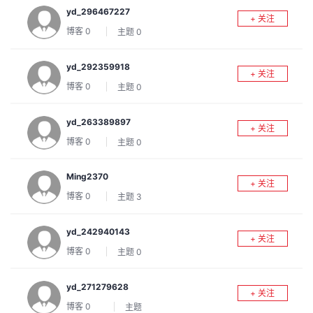
yd_296467227
+ 关注
博客
0
主题
0
yd_292359918
+ 关注
博客
0
主题
0
yd_263389897
+ 关注
博客
0
主题
0
Ming2370
+ 关注
博客
0
主题
3
yd_242940143
+ 关注
博客
0
主题
0
yd_271279628
+ 关注
博客
0
主题