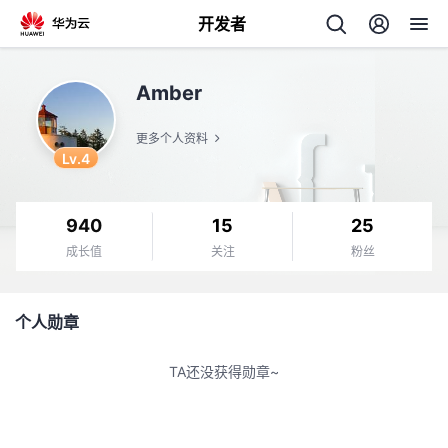
开发者
返
Amber
回
更多个人资料
Lv.4
940
15
25
个
成长值
关注
粉丝
我
人
个人勋章
我
的
主
TA还没获得勋章~
我
的
开
页
我
的
开
发