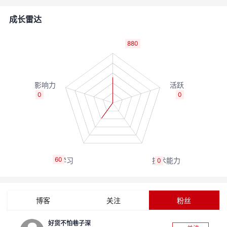
的
Programs
发
者
成长雷达
支
者
我
880
持
学
的
我
我
堂
博
的
我
0
0
的
我
客
论
的
我
我
技
的
坛
圈
的
我
的
我
60
0
术
云
子
直
的
我
课
的
我
支
声
播
活
的
程
认
的
我
博客
关注
粉丝
持
建
动
关
证
实
的
好货不怕巷子深