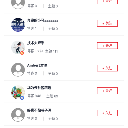
+ 关注
议
注
验
收
博客
0
主题
0
藏
奔跑的小马aaaaaaa
+ 关注
博客
1
主题
0
技术火炬手
+ 关注
博客
1689
主题
111
Amber2019
+ 关注
博客
0
主题
0
华为云社区精选
+ 关注
博客
948
主题
69
好货不怕巷子深
+ 关注
博客
0
主题
0