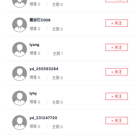
博客
0
主题
0
螺丝钉2008
+ 关注
博客
0
主题
0
iyang
+ 关注
博客
0
主题
1
yd_255593284
+ 关注
博客
0
主题
0
lyhy
+ 关注
博客
0
主题
0
yd_231247720
+ 关注
博客
0
主题
0