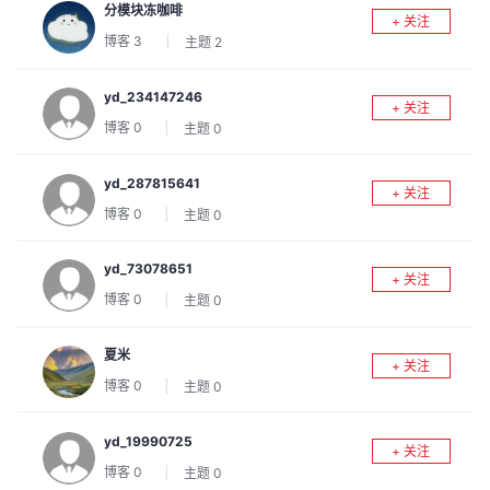
分模块冻咖啡
+ 关注
博客
3
主题
2
yd_234147246
+ 关注
博客
0
主题
0
yd_287815641
+ 关注
博客
0
主题
0
yd_73078651
+ 关注
博客
0
主题
0
夏米
+ 关注
博客
0
主题
0
yd_19990725
+ 关注
博客
0
主题
0