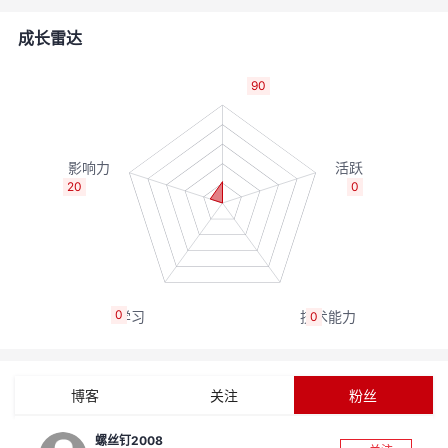
者
成长雷达
我
90
的
我
博
的
我
20
0
客
论
的
我
坛
圈
的
我
0
0
子
直
的
我
我
播
活
的
博客
关注
粉丝
我
动
关
的
螺丝钉2008