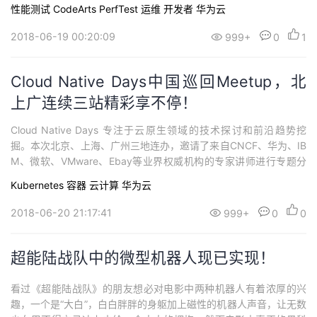
性能测试 CodeArts PerfTest
运维
开发者
华为云
2018-06-19 00:20:09
999+
0
1
Cloud Native Days中国巡回Meetup，北
上广连续三站精彩享不停！
Cloud Native Days 专注于云原生领域的技术探讨和前沿趋势挖
掘。本次北京、上海、广州三地连办，邀请了来自CNCF、华为、IB
M、微软、VMware、Ebay等业界权威机构的专家讲师进行专题分
享，诚邀您参加Meetup，与云原生技术大咖零距离交流。
Kubernetes
容器
云计算
华为云
2018-06-20 21:17:41
999+
0
0
超能陆战队中的微型机器人现已实现！
看过《超能陆战队》的朋友想必对电影中两种机器人有着浓厚的兴
趣，一个是“大白”，白白胖胖的身躯加上磁性的机器人声音，让无数