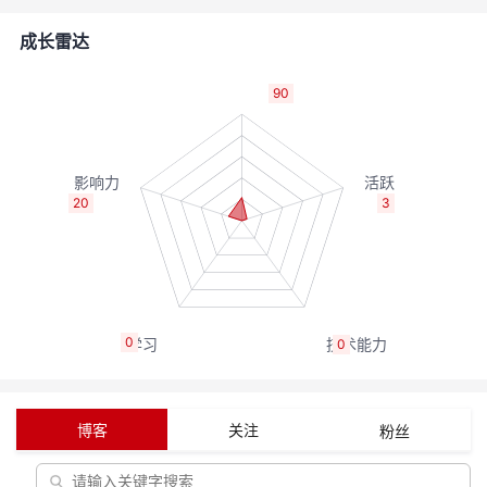
的
Programs
发
者
成长雷达
支
者
我
90
持
学
的
我
我
堂
博
的
我
20
3
的
我
客
论
的
我
我
技
的
坛
圈
的
我
的
我
0
0
术
云
子
直
的
我
课
的
我
支
声
播
活
的
程
认
的
我
博客
关注
粉丝
持
建
动
关
证
实
的