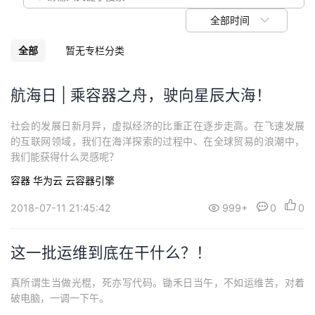
议
注
验
收
全部时间
藏
全部
暂无专栏分类
航海日 | 乘容器之舟，驶向星辰大海！
社会的发展日新月异，虚拟经济的比重正在逐步走高。在飞速发展
的互联网领域，我们在海洋探索的过程中、在全球贸易的浪潮中，
我们能获得什么灵感呢？
容器
华为云
云容器引擎
2018-07-11 21:45:42
999+
0
0
这一批运维到底在干什么？！
真所谓生当做光棍，死亦写代码。锄禾日当午，不如运维苦，对着
破电脑，一调一下午。