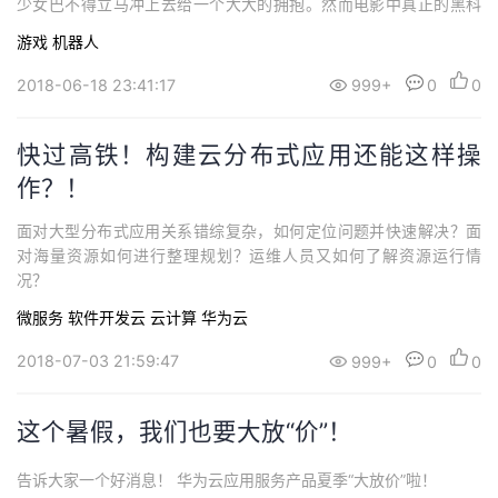
少女巴不得立马冲上去给一个大大的拥抱。然而电影中真正的黑科
技其实是那一个个“微型磁力机器人”，有了它们，人们就可以轻松的
游戏
机器人
上天、入地，创造一切可能。
2018-06-18 23:41:17
999+
0
0
快过高铁！构建云分布式应用还能这样操
作？！
面对大型分布式应用关系错综复杂，如何定位问题并快速解决？面
对海量资源如何进行整理规划？运维人员又如何了解资源运行情
况？
微服务
软件开发云
云计算
华为云
2018-07-03 21:59:47
999+
0
0
这个暑假，我们也要大放“价”！
告诉大家一个好消息！ 华为云应用服务产品夏季“大放价”啦！