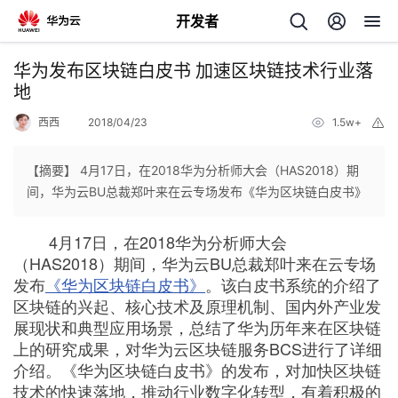
开发者
返
华为发布区块链白皮书 加速区块链技术行业落
回
地
西西
2018/04/23
1.5w+
举
报
【摘要】 4月17日，在2018华为分析师大会（HAS2018）期
间，华为云BU总裁郑叶来在云专场发布《华为区块链白皮书》
个
4月17日，在2018华为分析师大会
我
人
（HAS2018）期间，华为云BU总裁郑叶来在云专场
发布
《华为区块链白皮书》
。该白皮书系统的介绍了
的
主
区块链的兴起、核心技术及原理机制、国内外产业发
展现状和典型应用场景，总结了华为历年来在区块链
开
页
上的研究成果，对华为云区块链服务BCS进行了详细
介绍。《华为区块链白皮书》的发布，对加快区块链
发
技术的快速落地，推动行业数字化转型，有着积极的