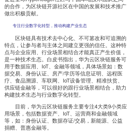
的合作，为区块链开源社区在中国的发展和技术推广
我
注
的
开
做出积极贡献。
的
Programs
发
专注行业数字化转型，推动构建产业生态
支
者
区块链具有技术去中心化、不可篡改和可追溯的
特点，让参与者与主体之间建立更强的信任。这种特
持
学
点与企业应用、行业场景相结合才能真正产生价值，
是一种技术生态。白皮书指出，华为云区块链服务可
我
堂
用于数据应用、IoT、金融等领域，具体场景如：数
据交易、身份认证、房产/学历等信息证明、远程医
的
我
疗、食品溯源、车联网、IoT设备管理、精准扶贫、
我
供应链金融等，可以很好的跟行业场景相结合，助力
技
的
构建技术生态与行业数字化转型。
的
我
目前，华为云区块链服务主要专注4大类9小类应
术
云
课
的
我
用场景，包括数据资产、IoT、运营商和金融领域
等，如：身份认证、数据存证/交易，新能源、公益
支
声
程
认
的
我
捐赠、普惠金融等。