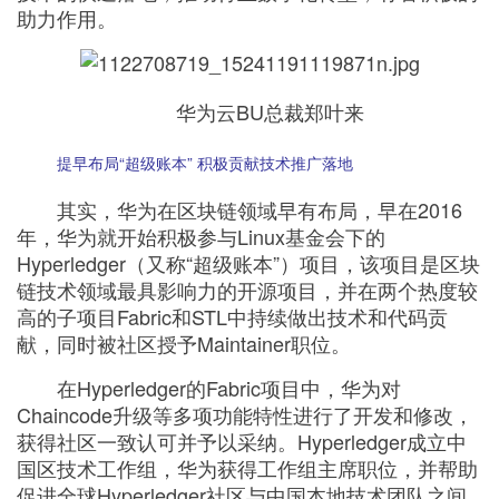
助力作用。
者
我
华为云BU总裁郑叶来
的
我
提早布局“超级账本” 积极贡献技术推广落地
博
的
我
其实，华为在区块链领域早有布局，早在2016
年，华为就开始积极参与Linux基金会下的
客
论
的
我
Hyperledger（又称“超级账本”）项目，该项目是区块
链技术领域最具影响力的开源项目，并在两个热度较
坛
圈
的
我
高的子项目Fabric和STL中持续做出技术和代码贡
献，同时被社区授予Maintainer职位。
子
直
的
我
在Hyperledger的Fabric项目中，华为对
Chaincode升级等多项功能特性进行了开发和修改，
我
播
活
的
获得社区一致认可并予以采纳。Hyperledger成立中
国区技术工作组，华为获得工作组主席职位，并帮助
我
动
关
的
促进全球Hyperledger社区与中国本地技术团队之间