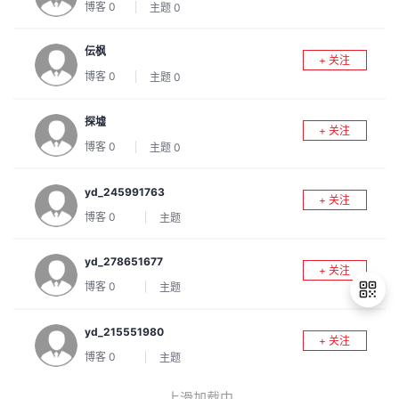
博客
0
主题
0
伝枫
+ 关注
博客
0
主题
0
探墟
+ 关注
博客
0
主题
0
yd_245991763
+ 关注
博客
0
主题
yd_278651677
+ 关注
博客
0
主题
yd_215551980
+ 关注
博客
0
主题
退
出
上滑加载中
登