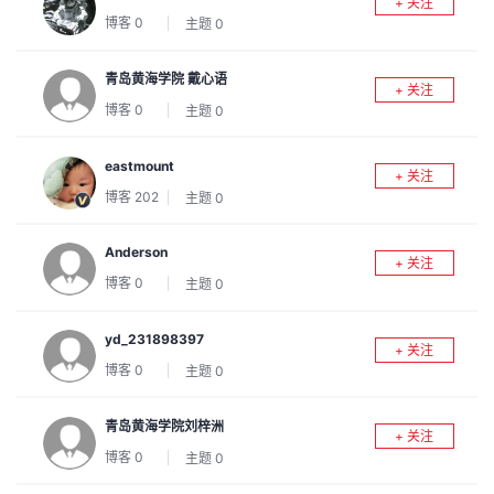
+ 关注
我
注
的
开
博客
0
主题
0
的
Programs
发
青岛黄海学院 戴心语
+ 关注
博客
0
主题
0
支
者
eastmount
+ 关注
持
学
博客
202
主题
0
我
堂
Anderson
+ 关注
博客
0
主题
0
的
我
我
yd_231898397
技
的
的
我
+ 关注
博客
0
主题
0
术
云
课
的
我
青岛黄海学院刘梓洲
+ 关注
支
声
程
认
的
我
博客
0
主题
0