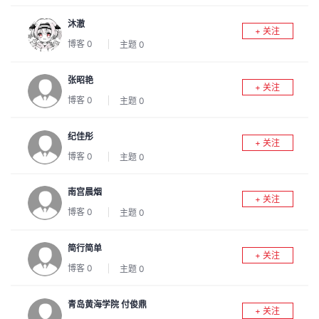
沐澈
+ 关注
博客
0
主题
0
张昭艳
+ 关注
博客
0
主题
0
纪佳彤
+ 关注
博客
0
主题
0
南宫晨烟
+ 关注
博客
0
主题
0
简行简单
+ 关注
博客
0
主题
0
青岛黄海学院 付俊鼎
+ 关注