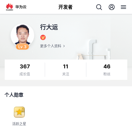
开发者
返
行大运
回
Lv.3
更多个人资料
367
11
46
个
成长值
关注
粉丝
我
人
个人勋章
的
主
开
页
活跃之星
发