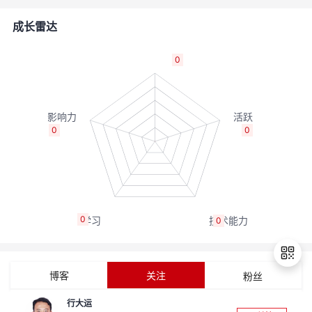
的
Programs
发
者
成长雷达
支
者
我
0
持
学
的
我
我
堂
博
的
我
0
0
的
我
客
论
的
我
我
技
的
坛
圈
的
我
的
我
0
0
术
云
子
直
的
我
课
的
我
支
声
播
活
的
程
认
的
我
博客
关注
粉丝
持
建
动
关
证
实
的
行大运
退