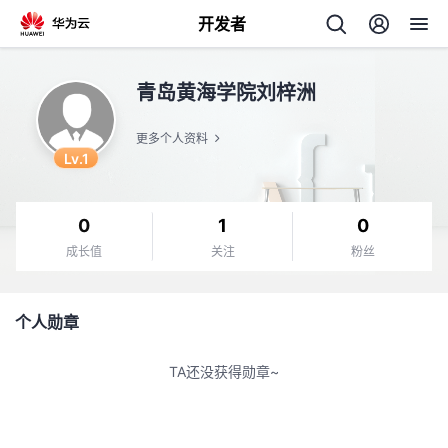
开发者
返
青岛黄海学院刘梓洲
回
更多个人资料
Lv.1
0
1
0
个
成长值
关注
粉丝
我
人
个人勋章
我
的
主
TA还没获得勋章~
我
的
开
页
我
的
开
发