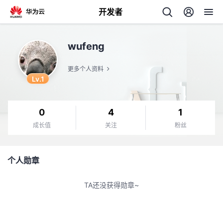
开发者
返
wufeng
回
更多个人资料
Lv.1
0
4
1
个
成长值
关注
粉丝
我
人
个人勋章
的
主
TA还没获得勋章~
开
页
发