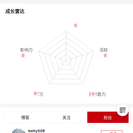
者
成长雷达
我
0
的
我
博
的
我
0
0
客
论
的
我
坛
圈
的
我
0
0
子
直
的
我
我
播
活
的
博客
关注
粉丝
我
动
关
的
betty509