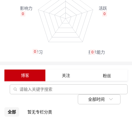
议
注
验
收
0
0
藏
0
0
博客
关注
粉丝
全部时间
全部
暂无专栏分类