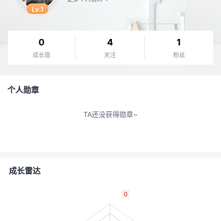
Lv.1
的
Programs
发
者
支
者
我
0
4
1
成长值
关注
粉丝
持
学
的
我
我
堂
博
的
我
个人勋章
的
我
客
论
的
我
我
TA还没获得勋章~
技
的
坛
圈
的
我
的
我
术
云
子
直
的
我
课
的
我
成长雷达
支
声
播
活
的
程
认
的
我
0
持
建
动
关
证
实
的