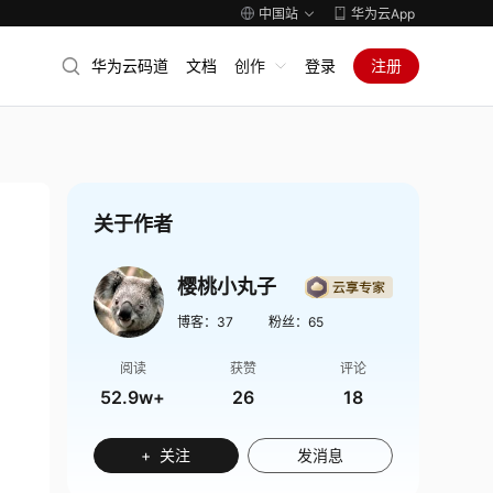
中国站
华为云App
华为云码道
文档
创作
登录
注册
关于作者
樱桃小丸子
博客：
37
粉丝：
65
阅读
获赞
评论
52.9w+
26
18
+ 关注
发消息