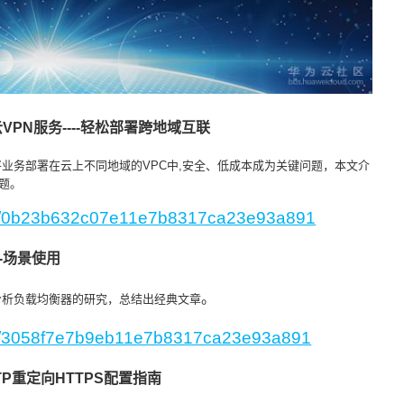
云
VPN服务----轻松部署跨地域互联
业务部署在云上不同地域的VPC中,安全、低成本成为关键问题，本文介
题。
ogs/0b23b632c07e11e7b8317ca23e93a891
-场景使用
。
分析负载均衡器的研究，总结出经典文章
ogs/3058f7e7b9eb11e7b8317ca23e93a891
P重定向HTTPS配置指南