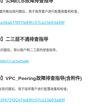
】公网ELB故障排查指导
负载均衡出现问题后，用于指导客户进行配置收集和检查。
9aa36ab176f11e89fc57ca23e93a89f
弹】二三层不通排查指导
现问题后，用以租户侧二三层的排查指导。
1e89fc57ca23e93a89f
PC_Peering故障排查指导(含附件)
接出现问题后，用于指导客户进行配置收集和检查。
b80f473192e11e89fc57ca23e93a89f