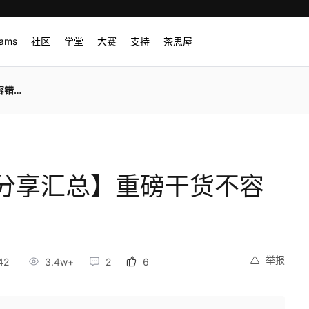
rams
社区
学堂
大赛
支持
茶思屋
七弹
分享汇总】重磅干货不容
举报
42
3.4w+
2
6