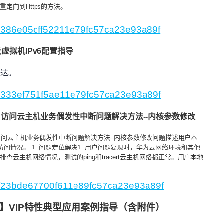
重定向到Https的方法。
gs/386e05cff52211e79fc57ca23e93a89f
云虚拟机
IPv6配置指导
可达。
gs/333ef751f5ae11e79fc57ca23e93a89f
访问云主机业务偶发性中断问题解决方法--内核参数修改
问云主机业务偶发性中断问题解决方法--内核参数修改问题描述用户本
问情况。 1. 问题定位解决1. 用户问题复现时，华为云网络环境和其他
查云主机网络情况，测试的ping和tracert云主机网络都正常。用户本地
gs/23bde67700f611e89fc57ca23e93a89f
】VIP特性典型应用案例指导（含附件）