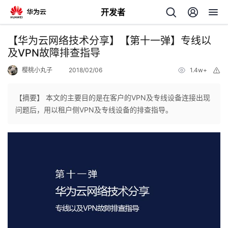
开发者
返
【华为云网络技术分享】【第十一弹】专线以
回
及VPN故障排查指导
樱桃小丸子
2018/02/06
1.4w+
举
报
【摘要】 本文的主要目的是在客户的VPN及专线设备连接出现
问题后，用以租户侧VPN及专线设备的排查指导。
个
我
人
的
主
开
页
发