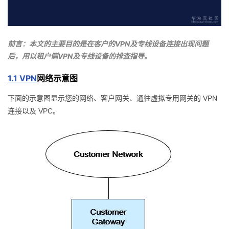
者
我
前言：本文的主要目的是在客户的VPN及专线设备连接出现问题
后，用以租户侧VPN及专线设备的排查指导。
的
我
1.1 VPN
网络示意图
博
的
我
VPN
下面的示意图显示您的网络、客户网关、通往虚拟专用网关的
VPC
连接以及
。
客
论
的
我
坛
圈
的
我
子
直
的
我
我
播
活
的
我
动
关
的