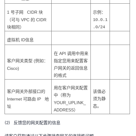
1
CIDR
号子网
块
示例：
VPC
CIDR
10.0.1
（可与
的
.0/24
块相同）
ID
虚拟机
信息
API
在
调用中用来
(
客户网关类型
例如：
指定您用来配置客
Cisco)
户网关的返回信息
的格式
用在客户网关配置
客户网关外部接口的
该值必
中（称为
Internet
IP
须为静
可路由
地
YOUR_UPLINK_
态。
址
ADDRESS
）
(2) 反馈您的网关配置的信息
请客户获取通过以下步骤排查网关的连接性问题