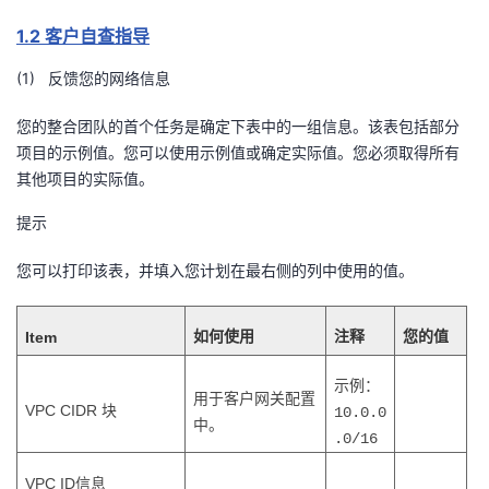
持
建
证
实
的
1.2 客户自查指导
议
验
收
(1) 反馈您的网络信息
藏
您的整合团队的首个任务是确定下表中的一组信息。该表包括部分
项目的示例值。您可以使用示例值或确定实际值。您必须取得所有
其他项目的实际值。
提示
您可以打印该表，并填入您计划在最右侧的列中使用的值。
Item
如何使用
注释
您的值
示例：
用于客户网关配置
VPC CIDR
块
10.0.0
中。
.0/16
VPC ID
信息