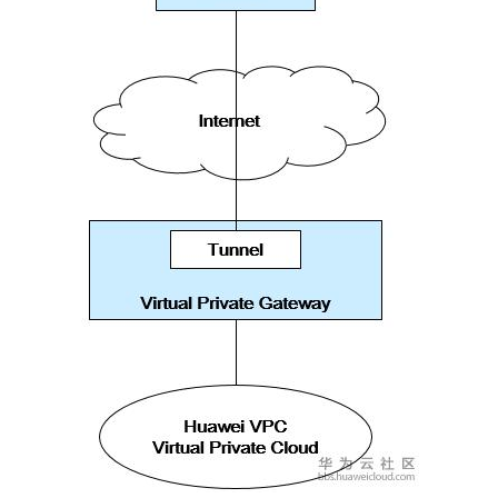
我
注
的
开
的
Programs
发
支
者
持
学
我
堂
的
我
我
技
的
的
我
术
云
课
的
我
支
声
程
认
的
我