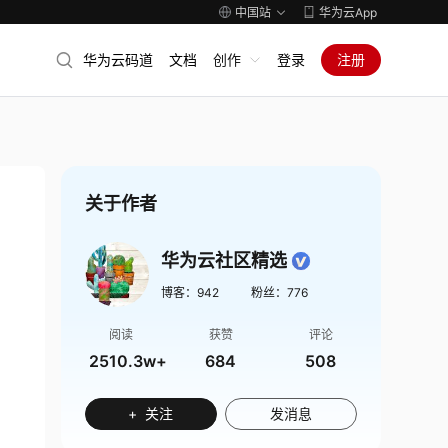
中国站
华为云App
华为云码道
文档
创作
登录
注册
关于作者
华为云社区精选
博客：
942
粉丝：
776
阅读
获赞
评论
2510.3w+
684
508
+ 关注
发消息