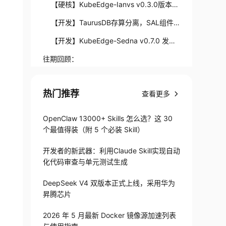
SS图标库，引领图标库新风向
【硬核】KubeEdge-Ianvs v0.3.0版本：
大模型与数据集发布，支持行业大模型、协
【开发】TaurusDB存算分离，SAL组件
同推理范式及智能体等算法
的妙用
【开发】KubeEdge-Sedna v0.7.0 发
布：联合推理引擎原生集成K8S HPA，系统
往期回顾：
稳定性全面升级
热门推荐
查看更多
OpenClaw 13000+ Skills 怎么选？这 30
个最值得装（附 5 个必装 Skill）
开发者的新武器：利用Claude Skill实现自动
化代码审查与单元测试生成
DeepSeek V4 双版本正式上线，采用华为
昇腾芯片
2026 年 5 月最新 Docker 镜像源加速列表