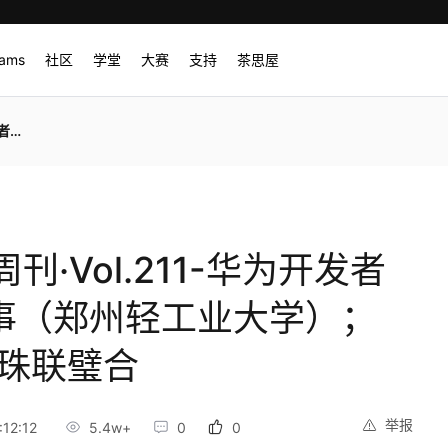
rams
社区
学堂
大赛
支持
茶思屋
联璧合
·Vol.211-华为开发者
故事（郑州轻工业大学）；
E珠联璧合
举报
12:12
5.4w+
0
0