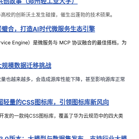
例共创故事（郑州轻工业大学）
与高校的创新沃土发生碰撞，催生出蓬勃的技术硕果
。
联璧合，打造AI时代微服务生态引擎
rvice Engine）是微服务与 MCP 协议融合的最佳搭档，
为
。
大规模数据迁移挑战
数量也越来越多，会造成源库性能下降，甚至影响源库正常
s——超轻量的CSS图标库，引领图标库新风向
Tiny 团队开发的一款纯CSS图标库，覆盖了华为云规范中的四大类