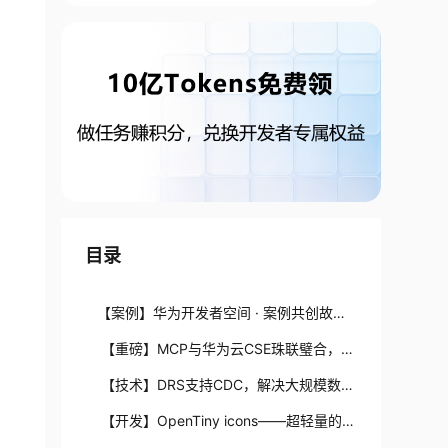
目录
【案例】华为开发者空间 · 案例共创故事
（郑州轻工业大学）
【重磅】MCP与华为云CSE珠联璧合，打
造AI时代微服务生态引擎
【技术】DRS支持CDC，解决大规模数据
迁移挑战
【开发】OpenTiny icons——超轻量的C