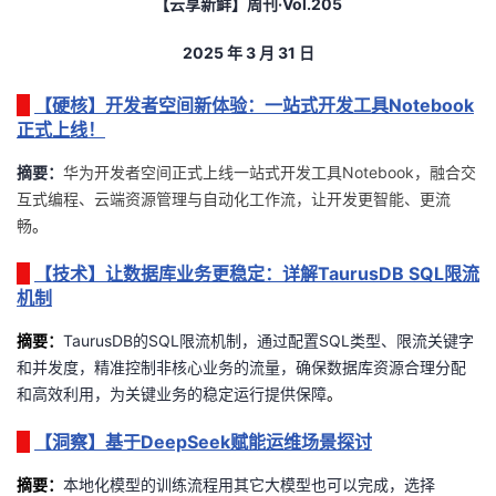
【云享新鲜】周刊
·Vol.205
者
2025
年
3
月 31
日
我
【硬核】开发者空间新体验：一站式开发工具Notebook
正式上线！
的
我
摘要：
华为开发者空间正式上线一站式开发工具Notebook，融合交
互式编程、云端资源管理与自动化工作流，让开发更智能、更流
博
的
我
畅
。
客
论
的
我
【技术】让数据库业务更稳定：详解TaurusDB SQL限流
机制
坛
圈
的
我
摘要
：
TaurusDB的
SQL
限流机制，通过配置
SQL
类型、限流关键字
子
直
的
我
和并发度，精准控制非核心业务的流量，确保数据库资源合理分配
和高效利用，为关键业务的稳定运行提供保障
。
我
播
活
的
【洞察】基于DeepSeek赋能运维场景探讨
我
动
关
的
摘要：
本地化模型的训练流程用其它大模型也可以完成，选择