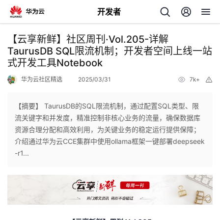
开发者
返
【云享新鲜】社区周刊·Vol.205-详解
回
TaurusDB SQL限流机制；开发者空间上线一站
式开发工具Notebook
华为云社区精选
2025/03/31
7k+
举
报
【摘要】 TaurusDB的SQL限流机制，通过配置SQL类型、限
个
流关键字和并发度，精准控制非核心业务的流量，确保数据库
资源合理分配和高效利用，为关键业务的稳定运行提供保障；
我
人
介绍通过华为云CCE集群中使用ollama框架一键部署deepseek
-r1...
的
主
开
页
发