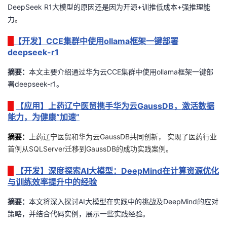
DeepSeek R1
大模型的原因还是因为开源
+
训推低成本
+
强推理能
我
注
的
开
力
。
的
Programs
发
【开发】CCE集群中使用ollama框架一键部署
deepseek-r1
支
者
摘要：
本文主要介绍通过华为云CCE集群中使用ollama框架一键部
署deepseek-r1。
持
学
【应用】上药辽宁医贸携手华为云GaussDB，激活数据
我
堂
能力，为健康“加速”
的
我
我
摘要
：
上药辽宁医贸和华为云GaussDB共同创新， 实现了医药行业
首例从SQLServer迁移到GaussDB的成功实践案例。
技
的
的
我
【开发】深度探索AI大模型：DeepMind在计算资源优化
与训练效率提升中的经验
术
云
课
的
我
摘要：
本文将深入探讨AI大模型在实践中的挑战及DeepMind的应对
支
声
程
认
的
我
策略，并结合代码实例，展示一些实践经验
。