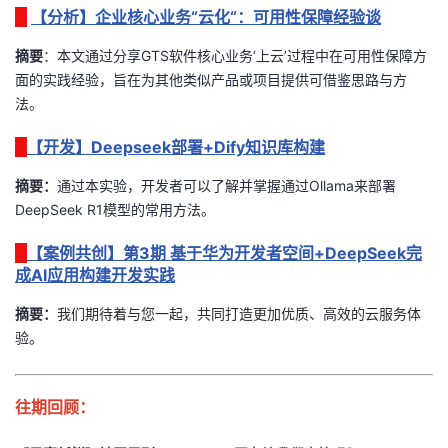
持
建
证
实
的
【分析】企业核心业务“云化“：可用性保障经验谈
摘要
：
本文
通过分享GTS软件核心业务‘上云’过程中在可用性保障方
议
验
收
面的实践经验，旨在为其他类似产品或项目提供可借鉴思路与方
法。
藏
【开发】Deepseek部署+Dify知识库构建
摘要：
通过本实验，开发者可以了解并掌握通过Ollama来部署
DeepSeek R1模型的常用方法
。
【案例共创】第3期 基于华为开发者空间+DeepSeek完
成AI应用构建开发实践
摘要：
我们期待着与您一起，共同打造更加优质、高效的云服务体
验。
往期回顾：