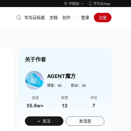
中国站
华为云App
华为云码道
文档
创作
登录
注册
关于作者
AGENT魔方
博客：
65
粉丝：
28
阅读
获赞
评论
55.6w+
13
7
+ 关注
发消息