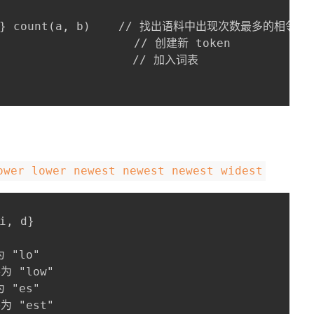
对} count(a, b)    // 找出语料中出现次数最多的相邻 to
                   // 创建新 token

                    // 加入词表

ower lower newest newest newest widest
i, d}

 "lo"

 "low"

 "es"

 "est"
