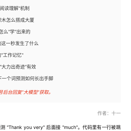
的"阅读理解"机制
——积木怎么搭成大厦
怎么"学"出来的
的这一秒发生了什么
"工作记忆"
么"大力出奇迹"有效
—下一个词预测如何长出手脚
号后台回复“大模型”获取。
作者：十一
Thank you very" 后面接 "much"。代码里有一行被跳