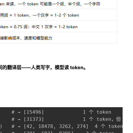
间的翻译层——人类写字，模型读 token。
：
    # → [15496]             1 个 token

     # → [31373]             1 个 token，但 ID
")   # → [42, 18478, 3262, 274]  4 个 token，