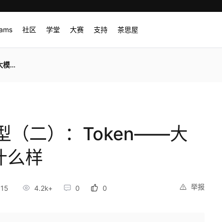
rams
社区
学堂
大赛
支持
茶思屋
什么样
（二）：Token——大
什么样
举报
:15
4.2k+
0
0