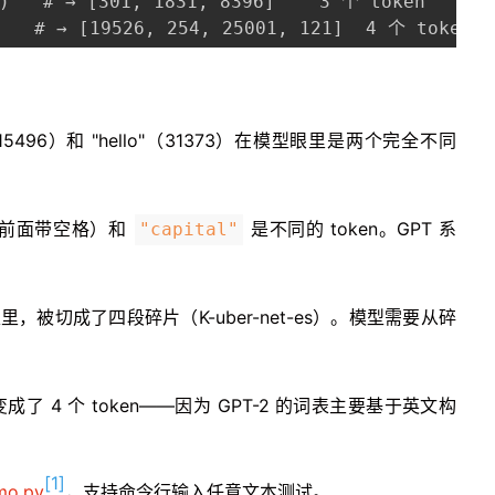
)   # → [301, 1831, 8396]    3 个 token

   # → [19526, 254, 25001, 121]  4 个 token！
"（15496）和 "hello"（31373）在模型眼里是两个完全不同
前面带空格）和
是不同的 token。GPT 系
"capital"
在词表里，被切成了四段碎片（K-uber-net-es）。模型需要从碎
成了 4 个 token——因为 GPT-2 的词表主要基于英文构
[1]
mo.py
，支持命令行输入任意文本测试。