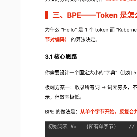
▍
三、BPE——Token 是
为什么 "Hello" 是 1 个 token 而 "Kub
节对编码）
的算法决定。
3.1 核心思路
你需要设计一个固定大小的"字典"（比如 50
极端方案一：收录所有词 → 词无穷多，不可
示，但效率极低。
BPE 的做法是：
从单个字节开始，反复合
初始词表 V₀ = {所有单字节}    // 