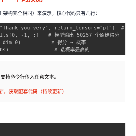
GPT-4 架构完全相同）来演示。核心代码只有几行：
"Thank you very", return_tensors="pt")  # 文字
ogits[0, -1, :]   # 模型输出 50257 个原始得分

, dim=0)          # 得分 → 概率

robs)               # 选概率最高的
，支持命令行传入任意文本。
模型”，获取配套代码（持续更新）