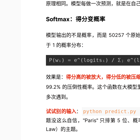
原理相同。模型每做一次预测，就是在自己的
Softmax：得分变概率
模型输出的不是概率，而是 50257 个
于 1 的概率分布：
P(wᵢ) = e^(logitsᵢ) / Σⱼ e^(l
效果是：
得分高的被放大，得分低的被压
99.2% 的压倒性概率。这个函数在大模型里
多次遇到。
试试别的输入
：
python predict.py 
题没这么自信，"Paris" 只排第 5 位、概
Law）的主题。