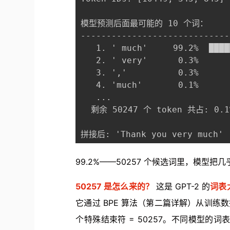
模型预测后面最可能的 10 个词：

-----------------------------
   1. ' much'     99.2%  ████
   2. ' very'      0.3%

   3. ','          0.3%

   4. 'much'       0.1%

   ...

  剩余 50247 个 token 共占: 0.1%
拼接后: 'Thank you very much'
99.2%——50257 个候选词里，模型把几
50257 是怎么来的？
这是 GPT-2 的
词表
它通过 BPE 算法（第二篇详解）从训练数据中
个特殊结束符 = 50257。不同模型的词表大小