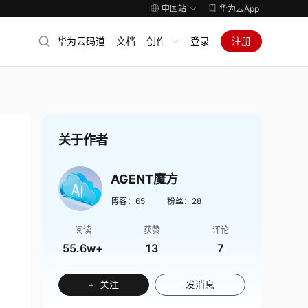
中国站
华为云App
华为云码道
文档
创作
登录
注册
关于作者
AGENT魔方
博客：
65
粉丝：
28
阅读
获赞
评论
55.6w+
13
7
+ 关注
发消息