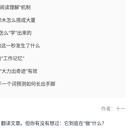
的"阅读理解"机制
——积木怎么搭成大厦
怎么"学"出来的
的这一秒发生了什么
"工作记忆"
么"大力出奇迹"有效
—下一个词预测如何长出手脚
作者：十一
翻译文章。但你有没有想过：它到底在"做"什么？