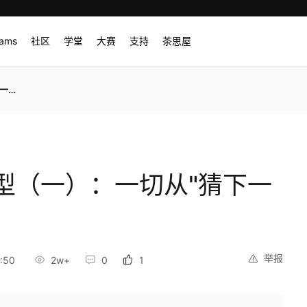
rams
社区
学堂
大赛
支持
茶思屋
开始
型（一）：一切从"猜下一
举报
:50
2w+
0
1