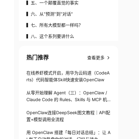
re
▍五、一个颠覆直觉的事实
▍六、从"预测"到"对话"
▍七、所有大模型都一样吗？
▍八、这个系列要讲什么
▍九、结语
热门推荐
查看更多
在线养虾模式开启，用华为云码道（CodeA
rts）代码智能体Skill快速安装OpenClaw
从零开始理解 Agent（三）：OpenClaw /
Claude Code 的 Rules、Skills 与 MCP 机
制
OpenClaw连接DeepSeek图文教程｜API配
置+模型调用全流程
用 OpenClaw 搭建「每日对话总结」：让 A