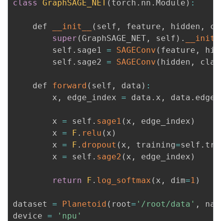
class
GraphSAGE_NET
(
torch
.
nn
.
Module
)
:
    def 
__init__
(
self
,
 feature
,
 hidden
,
 cl
super
(
GraphSAGE_NET
,
 self
)
.
__init_
        self
.
sage1 
=
SAGEConv
(
feature
,
 hid
        self
.
sage2 
=
SAGEConv
(
hidden
,
 clas
    def 
forward
(
self
,
 data
)
:
        x
,
 edge_index 
=
 data
.
x
,
 data
.
edge_
        x 
=
 self
.
sage1
(
x
,
 edge_index
)
        x 
=
F
.
relu
(
x
)
        x 
=
F
.
dropout
(
x
,
 training
=
self
.
tra
        x 
=
 self
.
sage2
(
x
,
 edge_index
)
return
F
.
log_softmax
(
x
,
 dim
=
1
)
dataset 
=
Planetoid
(
root
=
'/root/data'
,
 nam
device 
=
'npu'