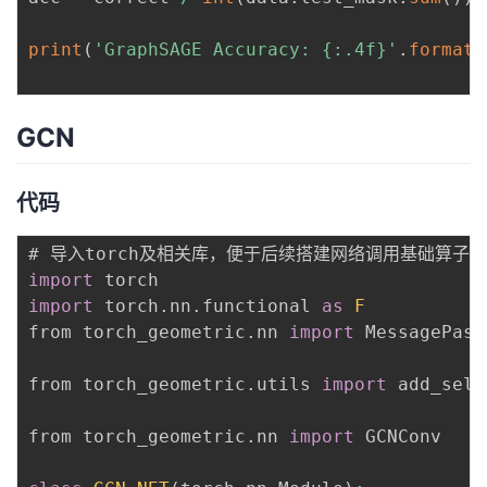
print
(
'GraphSAGE Accuracy: {:.4f}'
.
format
(
GCN
代码
import
import
 torch
.
nn
.
functional 
as
F
from torch_geometric
.
nn 
import
 MessagePassi
from torch_geometric
.
utils 
import
 add_self
from torch_geometric
.
nn 
import
 GCNConv
