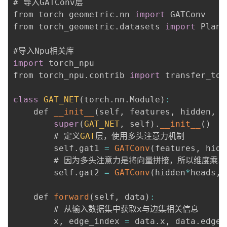
# 导入GATConv层

from torch_geometric
.
nn 
import
 GATConv

from torch_geometric
.
datasets 
import
 Plane
import
 torch_npu

from torch_npu
.
contrib 
import
 transfer_to_n
class
GAT_NET
(
torch
.
nn
.
Module
)
:
    def 
__init__
(
self
,
 features
,
 hidden
,
 c
super
(
GAT_NET
,
 self
)
.
__init__
(
)
        # 定义
GAT
层，使用多头注意力机制

        self
.
gat1 
=
GATConv
(
features
,
 hidd
        # 因为多头注意力是将向量拼接，所以维度乘以
        self
.
gat2 
=
GATConv
(
hidden
*
heads
,
 
    def 
forward
(
self
,
 data
)
:
        # 从输入数据集中获取x与边集相关信息

        x
,
 edge_index 
=
 data
.
x
,
 data
.
edge_