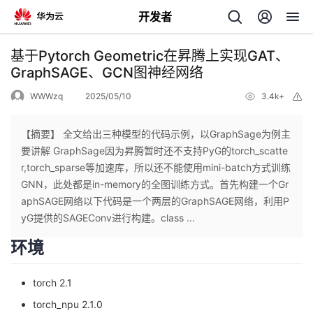
开发者
返
基于Pytorch Geometric在昇腾上实现GAT、
回
GraphSAGE、GCN图神经网络
WWWzq
2025/05/10
3.4k+
举
报
【摘要】 全文给出三种模型的代码示例，以GraphSage为例主
要讲解 GraphSage因为昇腾暂时还不支持PyG的torch_scatte
个
r,torch_sparse等加速库，所以还不能使用mini-batch方式训练
GNN，此处都是in-memory的全图训练方式。首先构建一个Gr
我
人
aphSAGE网络以下代码是一个两层的GraphSAGE网络，利用P
yG提供的SAGEConv进行构建。class ...
的
主
环境
开
页
torch 2.1
发
torch_npu 2.1.0