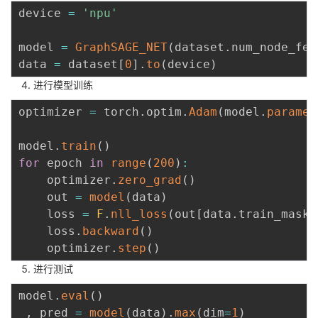
持
建
证
实
的
device 
=
'npu'
议
验
收
model 
=
GraphSAGE_NET
(
dataset
.
num_node_fea
data 
=
 dataset
[
0
]
.
to
(
device
)
藏
进行模型训练
optimizer 
=
 torch
.
optim
.
Adam
(
model
.
paramet
model
.
train
(
)
for
 epoch 
in
range
(
200
)
:
    optimizer
.
zero_grad
(
)
    out 
=
model
(
data
)
    loss 
=
F
.
nll_loss
(
out
[
data
.
train_mask
]
    loss
.
backward
(
)
    optimizer
.
step
(
)
进行测试
model
.
eval
(
)
_
,
 pred 
=
model
(
data
)
.
max
(
dim
=
1
)