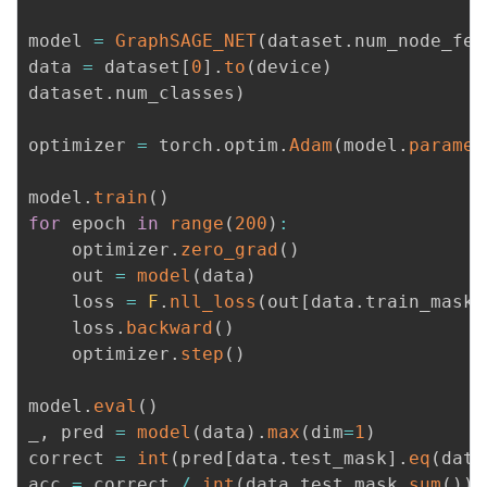
model 
=
GraphSAGE_NET
(
dataset
.
num_node_fea
data 
=
 dataset
[
0
]
.
to
(
device
)
dataset
.
num_classes
)
optimizer 
=
 torch
.
optim
.
Adam
(
model
.
paramet
model
.
train
(
)
for
 epoch 
in
range
(
200
)
:
    optimizer
.
zero_grad
(
)
    out 
=
model
(
data
)
    loss 
=
F
.
nll_loss
(
out
[
data
.
train_mask
]
    loss
.
backward
(
)
    optimizer
.
step
(
)
model
.
eval
(
)
_
,
 pred 
=
model
(
data
)
.
max
(
dim
=
1
)
correct 
=
int
(
pred
[
data
.
test_mask
]
.
eq
(
data
acc 
=
 correct 
/
int
(
data
.
test_mask
.
sum
(
)
)