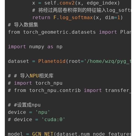
        x 
=
 self
.
conv2
(
x
,
 edge_index
)
        # 将经过两层卷积得到的特征输入log_softm
return
F
.
log_softmax
(
x
,
 dim
=
1
)
# 导入数据集

from torch_geometric
.
datasets 
import
 Plane
import
 numpy 
as
 np

dataset 
=
Planetoid
(
root
=
'/home/wzq/pyg_te
# # 导入
NPU
相关库

# 
import
 torch_npu

# from torch_npu
.
contrib 
import
 transfer_t
# #设置成npu

device 
=
'npu'
# device 
=
'cuda:0'
model 
=
GCN_NET
(
dataset
.
num_node_features
,