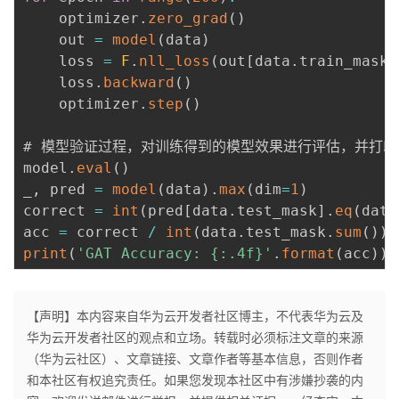
    optimizer
.
zero_grad
(
)
    out 
=
model
(
data
)
    loss 
=
F
.
nll_loss
(
out
[
data
.
train_mask
]
    loss
.
backward
(
)
    optimizer
.
step
(
)
# 模型验证过程，对训练得到的模型效果进行评估，并打印
model
.
eval
(
)
_
,
 pred 
=
model
(
data
)
.
max
(
dim
=
1
)
correct 
=
int
(
pred
[
data
.
test_mask
]
.
eq
(
data
acc 
=
 correct 
/
int
(
data
.
test_mask
.
sum
(
)
)
print
(
'GAT Accuracy: {:.4f}'
.
format
(
acc
)
)
【声明】本内容来自华为云开发者社区博主，不代表华为云及
华为云开发者社区的观点和立场。转载时必须标注文章的来源
（华为云社区）、文章链接、文章作者等基本信息，否则作者
和本社区有权追究责任。如果您发现本社区中有涉嫌抄袭的内