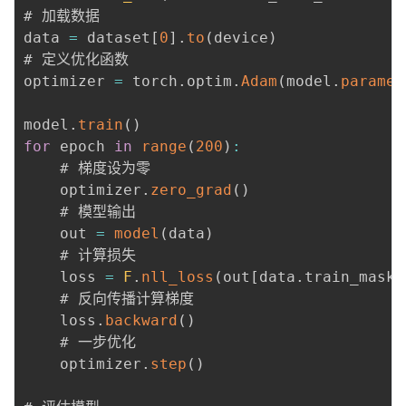
# 加载数据

data 
=
 dataset
[
0
]
.
to
(
device
)
# 定义优化函数

optimizer 
=
 torch
.
optim
.
Adam
(
model
.
paramet
model
.
train
(
)
for
 epoch 
in
range
(
200
)
:
    # 梯度设为零

    optimizer
.
zero_grad
(
)
    # 模型输出

    out 
=
model
(
data
)
    # 计算损失

    loss 
=
F
.
nll_loss
(
out
[
data
.
train_mask
]
    # 反向传播计算梯度

    loss
.
backward
(
)
    # 一步优化

    optimizer
.
step
(
)