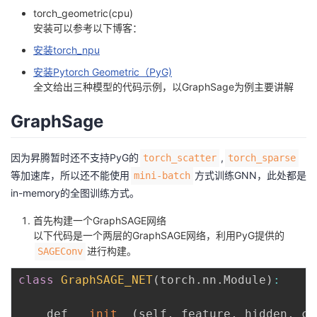
torch_geometric(cpu)
者
安装可以参考以下博客：
安装torch_npu
我
安装Pytorch Geometric（PyG)
全文给出三种模型的代码示例，以GraphSage为例主要讲解
的
我
GraphSage
博
的
我
因为昇腾暂时还不支持PyG的
,
torch_scatter
torch_sparse
客
论
的
我
等加速库，所以还不能使用
方式训练GNN，此处都是
mini-batch
in-memory的全图训练方式。
坛
圈
的
我
首先构建一个GraphSAGE网络
子
直
的
我
以下代码是一个两层的GraphSAGE网络，利用PyG提供的
进行构建。
SAGEConv
我
播
活
的
class
GraphSAGE_NET
(
torch
.
nn
.
Module
)
:
我
动
关
的
    def 
__init__
(
self
,
 feature
,
 hidden
,
 cl