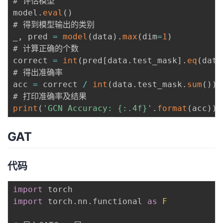
# 评估模型

model
.
eval
(
)
# 得到模型输出的类别

_
,
 pred 
=
model
(
data
)
.
max
(
dim
=
1
)
# 计算正确的个数

correct 
=
int
(
pred
[
data
.
test_mask
]
.
eq
(
data
# 得出准确率

acc 
=
 correct 
/
int
(
data
.
test_mask
.
sum
(
)
)
print
(
'GCN Accuracy: {:.4f}'
.
format
(
acc
)
)
GAT
代码
import
import
 torch
.
nn
.
functional 
as
F