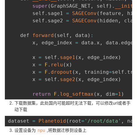
super
(
GraphSAGE_NET
,
 self
)
.
__init_
我
注
的
开
        self
.
sage1 
=
SAGEConv
(
feature
,
 hid
        self
.
sage2 
=
SAGEConv
(
hidden
,
 clas
的
Programs
发
    def 
forward
(
self
,
 data
)
:
支
者
        x
,
 edge_index 
=
 data
.
x
,
 data
.
edge_
持
学
        x 
=
 self
.
sage1
(
x
,
 edge_index
)
        x 
=
F
.
relu
(
x
)
我
堂
        x 
=
F
.
dropout
(
x
,
 training
=
self
.
tra
        x 
=
 self
.
sage2
(
x
,
 edge_index
)
的
我
我
return
F
.
log_softmax
(
x
,
 dim
=
1
)
技
的
的
我
下载数据集，此处国内可能超时无法下载，可以修改url或者手
动下载
术
云
课
的
我
dataset 
=
Planetoid
(
root
=
'/root/data'
,
 nam
支
声
程
认
的
我
设置设备为
,将数据迁移到设备上
npu