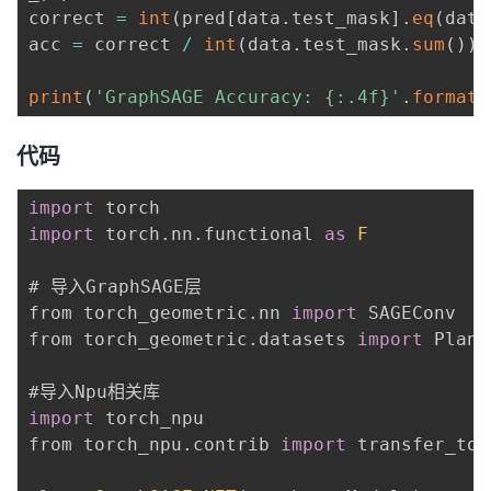
correct 
=
int
(
pred
[
data
.
test_mask
]
.
eq
(
data
acc 
=
 correct 
/
int
(
data
.
test_mask
.
sum
(
)
)
print
(
'GraphSAGE Accuracy: {:.4f}'
.
format
(
代码
import
import
 torch
.
nn
.
functional 
as
F
# 导入GraphSAGE层

from torch_geometric
.
nn 
import
 SAGEConv

from torch_geometric
.
datasets 
import
 Plane
import
 torch_npu

from torch_npu
.
contrib 
import
 transfer_to_n