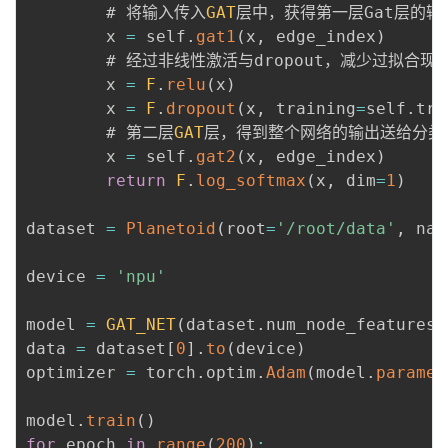
        # 将输入传入
GAT
层中，获得第一层Gat层的输出
        x 
=
 self
.
gat1
(
x
,
 edge_index
)
        # 经过非线性激活与dropout，减少过拟合
        x 
=
F
.
relu
(
x
)
        x 
=
F
.
dropout
(
x
,
 training
=
self
.
tra
        # 第二层
GAT
层，得到整个网络的输出送给分类器
        x 
=
 self
.
gat2
(
x
,
 edge_index
)
return
F
.
log_softmax
(
x
,
 dim
=
1
)
dataset 
=
Planetoid
(
root
=
'/root/data'
,
 nam
device 
=
'npu'
model 
=
GAT_NET
(
dataset
.
num_node_features
,
data 
=
 dataset
[
0
]
.
to
(
device
)
optimizer 
=
 torch
.
optim
.
Adam
(
model
.
paramet
model
.
train
(
)
for
 epoch 
in
range
(
200
)
: