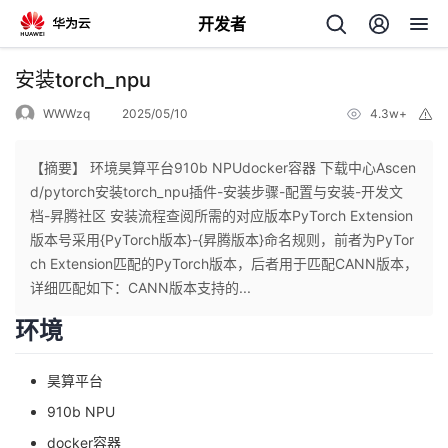
开发者
返
安装torch_npu
回
WWWzq
2025/05/10
4.3w+
举
报
【摘要】 环境昊算平台910b NPUdocker容器 下载中心Ascen
d/pytorch安装torch_npu插件-安装步骤-配置与安装-开发文
档-昇腾社区 安装流程查阅所需的对应版本PyTorch Extension
个
版本号采用{PyTorch版本}-{昇腾版本}命名规则，前者为PyTor
ch Extension匹配的PyTorch版本，后者用于匹配CANN版本，
我
人
详细匹配如下：CANN版本支持的...
环境
的
主
昊算平台
开
页
910b NPU
发
docker容器