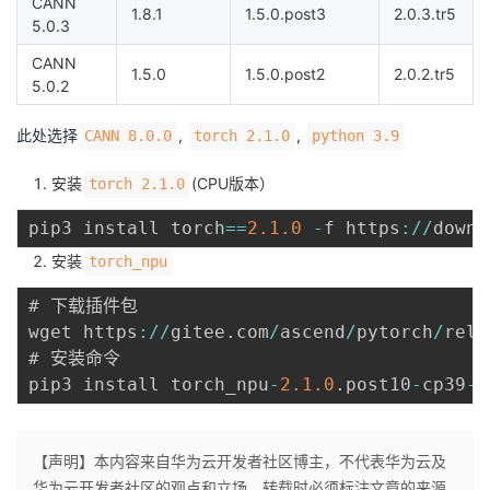
CANN
1.8.1
1.5.0.post3
2.0.3.tr5
5.0.3
CANN
1.5.0
1.5.0.post2
2.0.2.tr5
5.0.2
此处选择
,
,
CANN 8.0.0
torch 2.1.0
python 3.9
安装
(CPU版本）
torch 2.1.0
pip3 install torch
==
2.1
.0
-
f https
:
/
/
downl
安装
torch_npu
# 下载插件包

wget https
:
/
/
gitee
.
com
/
ascend
/
pytorch
/
rele
# 安装命令

pip3 install torch_npu
-
2.1
.0
.
post10
-
cp39
-
c
【声明】本内容来自华为云开发者社区博主，不代表华为云及
华为云开发者社区的观点和立场。转载时必须标注文章的来源