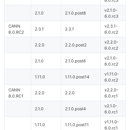
6.0.rc3
持
建
证
实
的
v2.1.0-
2.1.0
2.1.0.post8
6.0.rc3
议
验
收
CANN
v2.3.1-
2.3.1
2.3.1
藏
8.0.RC2
6.0.rc2
v2.2.0-
2.2.0
2.2.0.post2
6.0.rc2
v2.1.0-
2.1.0
2.1.0.post6
6.0.rc2
v1.11.0-
1.11.0
1.11.0.post14
6.0.rc2
CANN
v2.2.0-
2.2.0
2.2.0
8.0.RC1
6.0.rc1
v2.1.0-
2.1.0
2.1.0.post4
6.0.rc1
v1.11.0-
1.11.0
1.11.0.post11
6.0.rc1