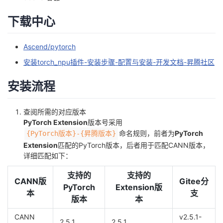
者
下载中心
我
Ascend/pytorch
安装torch_npu插件-安装步骤-配置与安装-开发文档-昇腾社区
的
我
安装流程
博
的
我
查阅所需的对应版本
客
论
的
我
PyTorch Extension
版本号采用
命名规则，前者为
PyTorch
{PyTorch版本}-{昇腾版本}
坛
圈
的
我
Extension
匹配的PyTorch版本，后者用于匹配CANN版本，
详细匹配如下：
子
直
的
我
支持的
支持的
CANN版
Gitee分
我
播
活
的
PyTorch
Extension版
本
支
版本
本
我
动
关
的
CANN
v2.5.1-
2.5.1
2.5.1