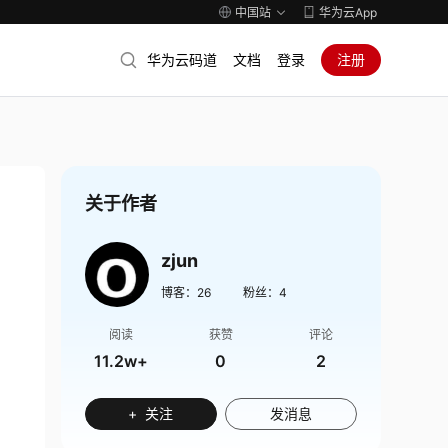
中国站
华为云App
华为云码道
文档
登录
注册
关于作者
zjun
博客：
26
粉丝：
4
阅读
获赞
评论
11.2w+
0
2
+ 关注
发消息