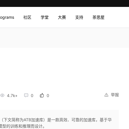
rograms
社区
学堂
大赛
支持
茶思屋
举报
4.7k+
0
0
oost加速库（下文简称为ATB加速库）是一款高效、可靠的加速库，基于华
mer类模型的训练和推理而设计。