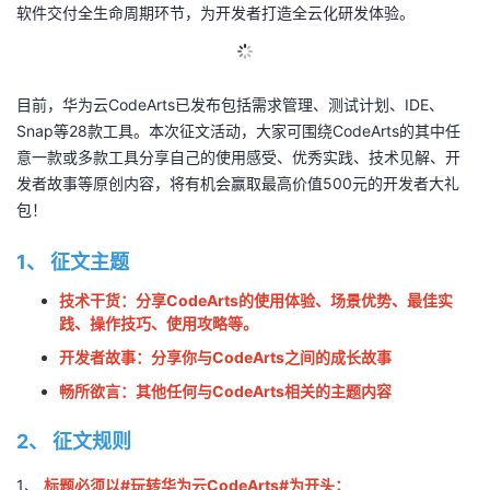
软件交付全生命周期环节，为开发者打造全云化研发体验。
的
Programs
发
者
支
者
我
目前，华为云CodeArts已发布包括需求管理、测试计划、IDE、
Snap等28款工具。本次征文活动，大家可围绕CodeArts的其中任
持
学
的
我
意一款或多款工具分享自己的使用感受、优秀实践、技术见解、开
发者故事等原创内容，将有机会赢取最高价值500元的开发者大礼
我
堂
博
的
我
包！
的
我
客
论
的
我
我
1、
征文主题
技
的
技术干货：分享CodeArts的使用体验、场景优势、最佳实
坛
圈
的
我
的
我
践、操作技巧、使用攻略等。
术
云
子
直
的
我
课
的
我
开发者故事：分享你与CodeArts之间的成长故事
畅所欲言：其他任何与CodeArts相关的主题内容
支
声
播
活
的
程
认
的
我
2、
征文规则
持
建
动
关
证
实
的
1、
标题必须以#玩转华为云CodeArts#为开头；