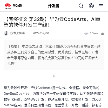
开发者
返
【有奖征文 第32期】华为云CodeArts，AI重
回
塑的软件开发生产线！
技术火炬手
2024/09/06
1.3w+
举
报
【摘要】 本次征文活动，大家可围绕CodeArts的其中任意一款
或多款工具分享自己的使用感受、优秀实践、技术见解、开发
个
者故事等原创内容，将有机会赢取最高价值500元的开发者大
礼包！
我
人
我
的
主
华为云软件开发生产线CodeArts是一站式、全流程、安全可信的
我
的
开
页
DevSecOps平台，内置华为三十年研发最佳实践，助力效能倍增和
数字化转型，支持Web开发、移动应用开发、微服务开发、Cloud
我
的
开
发
Native应用开发等典型研发场景，覆盖需求、开发、测试、部署等