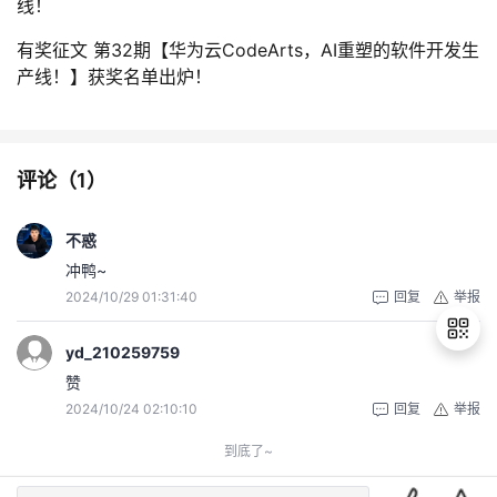
线！
有奖征文 第32期【华为云CodeArts，AI重塑的软件开发生
产线！】获奖名单出炉！
评论（
1
）
不惑
冲鸭~
2024/10/29 01:31:40
回复
举报
yd_210259759
赞
2024/10/24 02:10:10
回复
举报
退
出
到底了~
登
录