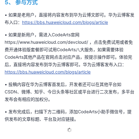
5、
参与方式
•
如果是老用户，直接
将内容
发布
到华为云
博文即可。
华为云
博客
发
布
入口：
https://bbs.huaweicloud.com/blogs/article
•
如果是新用户，需
进入
Code
Arts
官网
https://www.huaweicloud.com/devcloud/
，点击免费试用或者免
费开通体验版套餐即可试用
Code
Arts
八大服务，如果需要体验
Code
Arts其他产品
在官网点击
对应产品，按提示操作即可。
体验完
后，
直接
将内容
发布
到华为
云博客
即
可。
华为云
博客
发布
入口
：
https://bbs.huaweicloud.com/blogs/article
•
投稿内容在
华为
云
博客
首发
后，
开发者
还可以在其他平台如
C
SDN、微博、知乎
、今日头条
等社区
或平台
进行二次发布
，
多平台
发布
会有
相应的
加权分
。
•
发布完成后，
扫描下方二维码，
添加Code
Arts小助手微信号
，
提
供
发布的文章标题
、平台
及
对应
链接。