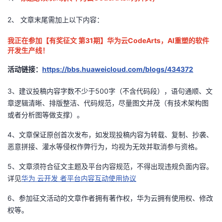
议
注
验
收
2、
文章末尾需加上以下内容
：
藏
我正在参加【有奖征文 第31期】华为云CodeArts，AI重塑的软件
开发生产线！
活动链接：
https://bbs.huaweicloud.com/blogs/434372
3、建议投稿内容字数不少于500字（不含代码段），语句通顺、文
章逻辑清晰、排版整洁、代码规范，尽量图文并茂（有技术架构图
或者分析图等做支撑）。
4、文章保证原创首次发布，如发现投稿内容为转载、复制、抄袭、
恶意拼接、灌水等侵权作弊行为，均视为无效并取消参与资格。
5、文章须符合征文主题及平台内容规范，不得出现违规负面内容。
详见
华为
云开发
者平台内容互动使用协议
6、参加征文活动的文章作者拥有著作权，华为云拥有使用权、修改
权等。