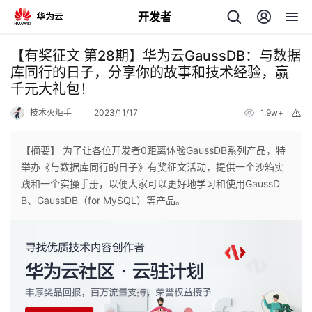
开发者
返
【有奖征文 第28期】华为云GaussDB：与数据
回
库同行的日子，分享你的故事和技术经验，赢
千元大礼包！
技术火炬手
2023/11/17
1.9w+
举
报
【摘要】 为了让各位开发者0距离体验GaussDB系列产品，特
个
举办《与数据库同行的日子》有奖征文活动，提供一个沙箱实
践和一个实操手册，以便大家可以更好地学习和使用GaussD
我
人
B、GaussDB（for MySQL）等产品。
的
主
开
页
发