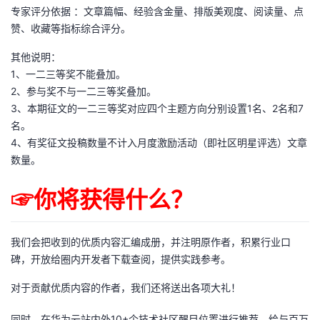
专家评分依据 ：文章篇幅、经验含金量、排版美观度、阅读量、点
赞、收藏等指标综合评分。
其他说明：
1、一二三等奖不能叠加。
2、参与奖不与一二三等奖叠加。
3、本期征文的一二三等奖对应四个主题方向分别设置1名、2名和7
名。
4、有奖征文投稿数量不计入月度激励活动（即社区明星评选）文章
数量。
☞你将获得什么？
我们会把收到的优质内容汇编成册，并注明原作者，积累行业口
碑，开放给圈内开发者下载查阅，提供实践参考。
对于贡献优质内容的作者，我们还将送出各项大礼！
同时，在华为云站内外10+个技术社区醒目位置进行推荐，给与百万