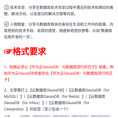
持
建
证
实
的
③ 技术攻坚：分享在数据库技术攻坚过程中遇见的技术和理论的难
题、解决方向、以及成功的解决方案等内容。
议
验
收
④ 人物图鉴：分享与数据库相关的身份在生活和工作中的故事，内
藏
容用到的技术手段、收获的感受、困惑和奇思妙想等，比如“数据库
应用开发的一天”。
☞格式要求
1、标题必须以【华为云GaussDB：与数据库同行的日子】结尾，例
如华为云GaussDB性能优化【华为云GaussDB：与数据库同行的日
子】
2、文章需打上【云数据库GaussDB】/【云数据库GaussDB（for
MySQL）】/【云数据库GaussDB（for Redis）】/【云数据库
GaussDB（for Influx）】/【云数据库GaussDB（for
Cassandra）】的标签（至少包含一个）