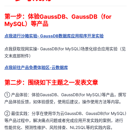
我
注
的
开
第一步：体验GaussDB、GaussDB（for
的
Programs
发
MySQL）等产品
支
者
点我进行沙箱实验- GaussDB数据库应用程序开发实验
点我获取现网实操- GaussDB(for MySQL)场景化综合应用实验（见
持
学
文末底部附件）
我
堂
点我前往产品免费体验区-云数据库
的
我
我
第二步：围绕如下主题之一发表文章
技
的
的
我
① 产品体验：体验GaussDB、GaussDB(for MySQL)等产品，撰写
产品体验反馈，如体验感受，使用后建议，操作使用方法等内容。
术
云
课
的
我
② 最佳实践：分享在使用华为云GaussDB、GaussDB(for MySQL)
支
声
等产品过程中，解决痛点问题或者完成应用开发实践的案例，进行
程
认
的
我
性能优化、预测性维护、风险排查、NL2SQL等的实践内容。