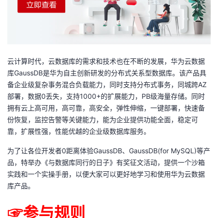
者
我
云计算时代，云数据库的需求和技术也在不断的发展，华为云数据
的
我
库GaussDB是华为自主创新研发的分布式关系型数据库。该产品具
备企业级复杂事务混合负载能力，同时支持分布式事务，同城跨AZ
博
的
我
部署，数据0丢失，支持1000+的扩展能力，PB级海量存储。同时
拥有云上高可用，高可靠，高安全，弹性伸缩，一键部署，快速备
客
论
的
我
份恢复，监控告警等关键能力，能为企业提供功能全面，稳定可
靠，扩展性强，性能优越的企业级数据库服务。
坛
圈
的
我
为了让各位开发者0距离体验GaussDB、GaussDB(for MySQL)等产
子
直
的
我
品，特举办《与数据库同行的日子》有奖征文活动，提供一个沙箱
实践和一个实操手册，以便大家可以更好地学习和使用华为云数据
我
播
活
的
库产品。
我
动
关
的
☞参与规则