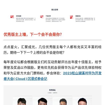
我
注
的
开
的
Programs
发
支
者
优秀版主上墙，下一个会不会是你？
持
学
点点星火，汇聚成光，几位优秀版主每个人都有充实又丰富的经
我
堂
历，期待一下下一个上榜的会不会是你呢？
每年度论坛都会根据版主们的互动贡献评比出年度十佳版主，给予
的
我
我
荣誉及奖品以作鼓励，更有优先机会获得华为云产品优先体验特权
和华为云官方大会门票特权，参会体验：
2023松山湖溪村华为开发
技
的
的
我
者大会( Cloud )沉浸式参会记
术
云
课
的
我
支
声
程
认
的
我