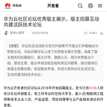
开发者
返
华为云社区论坛优秀版主展示，版主招募互动
回
共建活跃技术论坛
技术火炬手
2023/10/18
9.4k+
举
报
【摘要】 论坛的互动活跃与迭代升级离不开版主们辛勤输出与
积极互动，为此近期论坛上线了优质版主展示页面，涵盖了版
个
主相关的招募指引、版主日常、激励公示、部分优秀版主介
绍、原创文章、版主申请流程及相关常见问题等，部分版块仍
我
人
有版主招募名额，欢迎报名申请，欢迎大家到论坛互动交流，
互动共建活跃技术论坛~
的
主
华为云开发者社区论坛从2018年开始招募版主，至今已有
90余
人担
开
页
任过论坛外部版主，有工科专业的在校大学生、嵌入式/物联网工程
师等技术从业人员、产品运营、项目经理等与云产品相关岗位的开
发
发者。