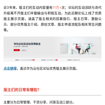
近3年来，版主们的互动内容量有
11万+
次；论坛的互动活跃与迭代
者
升级离不开版主们辛勤输出与积极互动，为此近期论坛上线了优质
版主展示页面，涵盖了版主相关的招募指引、版主日常、激励公
我
示、部分优秀版主介绍、原创文章、版主申请流程及相关常见问题
等。
的
我
博
的
我
客
论
的
我
坛
圈
的
我
点击链接
，直达华为云社区论坛优秀版主展示页面。
子
直
的
我
我
播
活
的
版主们的日常有哪些？
我
动
关
的
主要分为日常管理、干货分享、问答互动三部分。