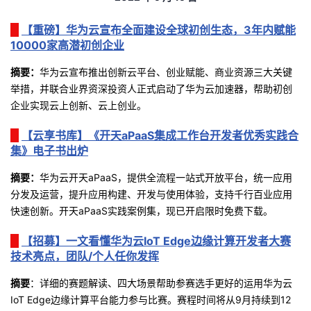
者
【重磅】华为云宣布全面建设全球初创生态，3年内赋能
10000家高潜初创企业
我
摘
要
：
华为云宣布推出创新云平台、创业赋能、商业资源三大关键
举措，
并联合业界资深投资人正式启动了
华为云加速器
，帮助初创
的
我
企业实现云上创新、云上创业。
博
的
我
【云享书库】《开天aPaaS集成工作台开发者优秀实践合
集》电子书出炉
客
论
的
我
摘要
：
华为云开天
aPaaS
，提供全流程一站式开放平台，统一应用
坛
圈
的
我
分发及运营，提升应用构建、开发与使用体验，支持千行百业应用
快速创新。开天
aPaaS
实践案例集，现已开启限时免费下载。
子
直
的
我
【招募】一文看懂华为云IoT Edge边缘计算开发者大赛
技术亮点，团队/个人任你发挥
我
播
活
的
摘要
：
详细的赛题解读、四大场景帮助参赛选手更好的运用华为云
我
动
关
的
IoT Edge边缘计算平台能力参与比赛。赛程时间将从9月持续到12