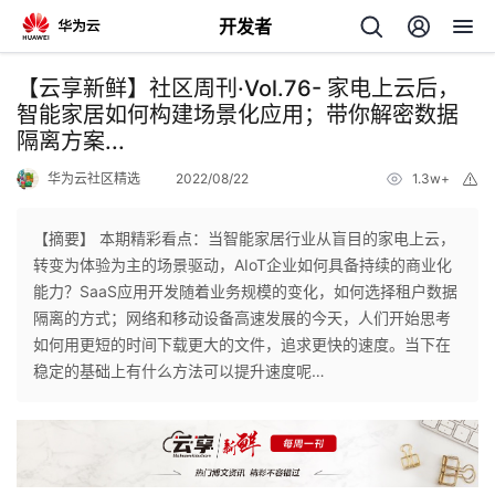
开发者
返
【云享新鲜】社区周刊·Vol.76- 家电上云后，
回
智能家居如何构建场景化应用；带你解密数据
隔离方案...
华为云社区精选
2022/08/22
1.3w+
举
报
【摘要】 本期精彩看点：当智能家居行业从盲目的家电上云，
个
转变为体验为主的场景驱动，AIoT企业如何具备持续的商业化
能力？SaaS应用开发随着业务规模的变化，如何选择租户数据
我
人
隔离的方式；网络和移动设备高速发展的今天，人们开始思考
如何用更短的时间下载更大的文件，追求更快的速度。当下在
的
主
稳定的基础上有什么方法可以提升速度呢…
开
页
发