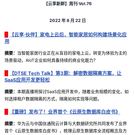
【云享新鲜】周刊
·Vol.76
者
2022
年
8
月 22
日
我
【云享·伙伴】家电上云后，智能家居如何构建场景化应
的
我
用
摘要：
当智能家居行业正在从盲目的家电上云，转变为体验为主的
博
的
我
场景驱动，
AIoT
企业如何具备持续的商业化能力？
客
论
的
我
【DTSE Tech Talk】第3期：解密数据隔离方案，让
SaaS应用开发更轻松
坛
圈
的
我
摘要
：
本期直播将探讨
SaaS
应用开发中，随着业务规模的变化，如
子
直
的
我
何选择租户数据隔离的方式，隔离如何实现等问题。
【重磅】发布了！业界首个《云原生数据库白皮书》
我
播
活
的
摘要：
华为云与中国信通院云计算与大数据研究所共同发布了业界
我
动
关
的
首个《云原生数据库白皮书》，梳理云原生数据库全流程概念及方