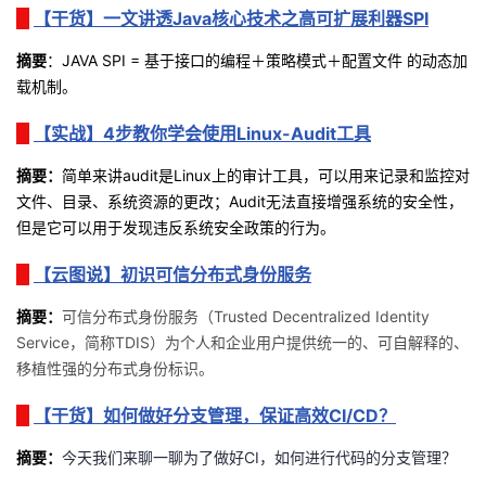
持
建
证
实
的
【干货】一文讲透Java核心技术之高可扩展利器SPI
摘要
：
JAVA SPI = 基于接口的编程＋策略模式＋配置文件 的动态加
议
验
收
载机制。
藏
【实战】4步教你学会使用Linux-Audit工具
摘要：
简单来讲audit是Linux上的审计工具，可以用来记录和监控对
文件、目录、系统资源的更改；Audit无法直接增强系统的安全性，
但是它可以用于发现违反系统安全政策的行为。
【云图说】初识可信分布式身份服务
摘
要
：
可信分布式身份服务（Trusted Decentralized Identity
Service，简称TDIS）为个人和企业用户提供统一的、可自解释的、
移植性强的分布式身份标识。
【干货】如何做好分支管理，保证高效CI/CD？
摘要：
今天我们来聊一聊为了做好CI，如何进行代码的分支管理？