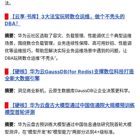
法。
我
注
的
开
【云享·书库】3大法宝玩转数仓运维，做个不秃头的
的
Programs
发
DBA！
摘
要
：
华为云社区选取了容灾、负载管理、性能调优三个典型运维
支
者
场景，围绕数仓负载管理，业务连续性保障、高可用妙招、性能调
优等运维技巧，帮助您解决实际业务运维场景中遇到的问题，让
持
学
DBA
玩转数仓运维
“
不秃头
”
。
我
堂
【硬核】华为云GaussDB(for Redis)支撑数位科技打造
全新大数据引擎
的
我
我
摘要
：
洞见商业新机，云原生数据库GaussDB让企业决策更科学。
技
的
的
我
【硬核】华为云盘古大模型通过中国信通院大规模预训练
模型首轮评测
术
云
课
的
我
摘要：
华为云盘古预训练大模型通过中国信息通信研究院首轮大模
支
声
程
认
的
我
型测评，在“模型开发”和“模型能力”两部分达到4+级标准。