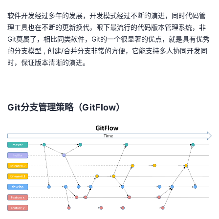
软件开发经过多年的发展，开发模式经过不断的演进，同时代码管
者
理工具也在不断的更新换代，眼下最流行的代码版本管理系统，非
Git莫属了，相比同类软件，Git的一个很显著的优点，就是具有优秀
我
的分支模型 , 创建/合并分支非常的方便，它能支持多人协同开发同
时，保证版本清晰的演进。
的
我
博
的
我
G
it
分支管理
策略
（
G
it
F
low
）
客
论
的
我
坛
圈
的
我
子
直
的
我
我
播
活
的
我
动
关
的