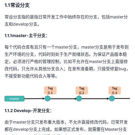
1.1
常设分支
我
注
的
开
常设分支指的是指日常开发工作中始终存在的分支，包括master分
的
Programs
发
支和develop分支。
1.1.1
m
aster
-
主干
分支：
支
者
每个代码仓库有且只有一个master分支，master分支是用于发布到
持
学
生产环境的分支，代码时刻处于生产就绪状态。为保证产品版本稳
定，必须进行严格的管理控制，比如不允许在master分支上直接修
我
堂
改代码，只允许从其他分支合入；在发布准备期，只接受修复bug，
不接受新功能代码合入等等。
的
我
我
技
的
的
我
术
云
课
的
我
1.1.2
D
evelop-
开发分支：
由于master分支只发布重大版本，不允许直接修改代码，日常开发
支
声
程
认
的
我
都在develop分支上完成，如果想正式发布，就需要在Master分支