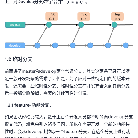
上，对Develop分支进行"合并"（merge）。
持
建
证
实
的
议
验
收
藏
1.2
临时分支
前面讲了master和develop两个常设分支，其实这两条已经可以满
足一般开发场景的需求了，但是，为了应对一些特定目的的版本开
发，还需要一些临时性分支，临时性分支在开发完合入到其他分支
后一般都会删除掉，需要的时候再临时创建。
1.2.1
f
eature-
功能分支：
如果团队规模比较大，数十上百个开发人员都不断的向develop分支
提交代码，难免会引入诸多问题，所以在需要开发一个新的功能特
性时，会从develop上拉取一个feature分支，在这个分支上进行功