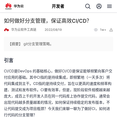
开发者
返
如何做好分支管理，保证高效CI/CD？
回
华为云软件工具链
2022/08/19
1w+
举
报
【摘要】 git分支管理策略。
引言
个
CI/CD是DevOps 的基础核心，做好CI/CD是保证能够频繁向客户交
我
人
付应用的基础。其中CI指的是持续集成，即频繁地（一天多次）将
代码集成到主干。CD指的是持续交付，旨在以更高的速度和频率构
的
主
建、测试和发布软件。CI要有效率，但是，现阶段软件规模越来越
庞大，成百上千的开发人员在同一代码库上协作提交代码，通常会
开
页
出现代码越多质量越差的情况，如何保证持续稳定的发布版本，不
让代码提交成为项目瓶颈？今天我们来聊一聊为了做好CI，如何进
发
行代码的分支管理？