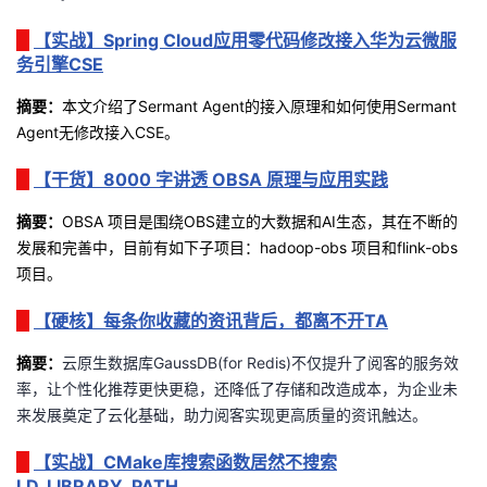
持
建
证
实
的
【实战】Spring Cloud应用零代码修改接入华为云微服
议
务引擎CSE
验
收
摘要：
本文介绍了
Sermant Agent
的接入原理和如何使用
Sermant
藏
Agent
无修改接入
CSE
。
【干货】8000 字讲透 OBSA 原理与应用实践
摘要：
OBSA
项目是围绕
OBS
建立的大数据和
AI
生态，其在不断的
发展和完善中，目前有如下子项目：
hadoop-obs
项目和
flink-obs
项目。
【硬核】每条你收藏的资讯背后，都离不开TA
摘
要
：
云原生数据库
GaussDB(for Redis)
不仅提升了阅客的服务效
率，让个性化推荐更快更稳，还降低了存储和改造成本，为企业未
来发展奠定了云化基础，助力阅客实现更高质量的资讯触达。
【实战】CMake库搜索函数居然不搜索
LD_LIBRARY_PATH