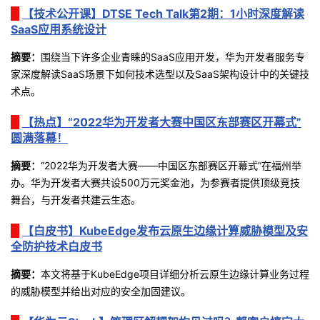
【技术公开课】
DTSE Tech Talk
第2期：1小时深度解读
者
SaaS应用系统设计
摘要
：
围绕当下许多企业青睐的
SaaS
应用开发，华为开发者服务专
我
家深度解读
SaaS
场景下如何技术选型以及
SaaS
架构设计中的关键技
术点。
的
我
【热点】“2022华为开发者大赛中国区东部赛区开幕式”
博
的
我
圆满落幕！
客
论
的
我
摘要
：
“2022华为开发者大赛——中国区东部赛区开幕式”在福州举
办。华为开发者大赛共设500万元奖金池，为参赛者提供顶级竞技
坛
圈
的
我
舞台，与开发者共建云生态。
【白皮书】KubeEdge发布云原生边缘计算威胁模型及安
子
直
的
我
全防护技术白皮书
我
播
活
的
摘要：
本文将基于
KubeEdge
项目详细分析云原生边缘计算业务过程
的威胁模型并给出对应的安全加固建议。
我
动
关
的