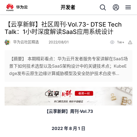
开发者
返
【云享新鲜】社区周刊·Vol.73- DTSE Tech
回
Talk：1小时深度解读SaaS应用系统设计
华为云社区精选
2022/08/01
1w+
举
报
【摘要】 本期精彩看点：华为云开发者服务专家讲解在SaaS场
景下如何技术选型以及SaaS架构设计中的关键技术点；KubeE
个
dge发布云原生边缘计算威胁模型及安全防护技术白皮书...
我
人
的
主
【云享新鲜】周刊
·Vol.73
开
页
2022
年
8
月 1
日
发