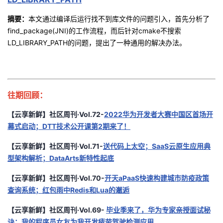
摘要：
本文通过编译后运行找不到库文件的问题引入，首先分析了
find_package(JNI)
的工作流程，而后针对
cmake
不搜索
LD_LIBRARY_PATH
的问题，提出了一种通用的解决办法。
往期回顾：
【云享新鲜】社区周刊·Vol.72-
2022华为开发者大赛中国区首场开
幕式启动；DTT技术公开课第2期来了！
【云享新鲜】社区周刊·Vol.71-
送代码上太空；SaaS云原生应用典
型架构解析；DataArts新特性起底
【云享新鲜】社区周刊·Vol.70-
开天aPaaS快速构建城市防疫政策
查询系统；红包雨中Redis和Lua的邂逅
【云享新鲜】社区周刊·Vol.69-
毕业季来了，华为专家亲授面试秘
诀；我的程序员女友为我开发疲劳驾驶检测应用