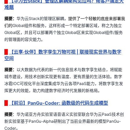
【华为云Stack】管理区解耦架构见过吗？帮客户搞定大
我
注
的
开
难题
摘
要
：
华为云
Stack
的管理区解耦，
提供了一个轻敏的底座来部署我
的
Programs
发
们的
Global
组件和服务，这样形成一个特定部署区域，称之为独立
Global
区，并且可以部署两个独立
Global
区来实现
Global
组件
/
服务
支
者
的管理面的容灾能力。
持
学
【云享·伙伴】数字孪生万物可视 | 联接现实世界与数字
空间
我
堂
摘要：
以大数据为代表的新一代信息技术与数字孪生结合，将赋能
城市建设，用技术创新实现更有温度、更有质量的生活体验。
数字
的
我
我
冰雹IOC可视化平台深度集成华为云各项PaaS能力，将数字孪生发
挥更大的效能，助力构建数字经济时代发展的新格局。
技
的
的
我
【前沿】PanGu-Coder: 函数级的代码生成模型
术
云
课
的
我
摘要
：
华为诺亚方舟实验室语音语义实验室联合华为云
PaaS
技术创
支
声
程
认
的
我
新实验室基于
PanGu-Alpha
研制出了当前业界最新的模型
PanGu-
Coder
。