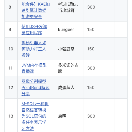
持
建
证
实
的
能套件】KAE加
考过IE励志
8
300
速引擎让数据
当攻城狮
加密更安全
议
验
收
使用JS开发鸿
9
kungeer
150
藏
蒙应用程序
揭秘机器人如
10
何助力打工人
小强鼓掌
150
搬砖
JVM内存模型
多米诺的古
11
300
直播课
牌
图像分割模型
12
PointRend解读
咸蛋超人
150
分享
M-SQL:一种将
自然语言转换
13
为SQL语句的
启明
300
多任务表示学
习方法