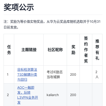
奖项公示
者
我
注：奖励为等价值实物奖品，从华为云奖品库随机选取并于10月31
日前发放。
的
我
签
推
博
的
我
约
任
奖
荐
主题链接
社区昵称
作
务
励
有
客
论
的
我
者
礼
奖
坛
圈
的
我
目标检测算法
考过IE励志
2
1
TSD解耦分类
200
子
直
的
我
当攻城狮
人
与回归
AOC一触即
我
播
活
的
发，玩转
2
kaliarch
200
L3VPN业务开
我
动
关
的
发