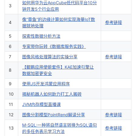
如何用华为云AppCube低代码平台10分
3
钟开发5个行业应用
像“章鱼”的边缘计算如何实现海量IoT数
4
参考链接
据就地处理
5
探索性数据分析方法
6
专家带你玩转《数据库服务实践》
7
图像风格处理算法的实操分享
参考链接
【鲲鹏应用使能套件】KAE加速引擎让
8
数据加密更安全
9
使用JS开发鸿蒙应用程序
10
揭秘机器人如何助力打工人搬砖
11
JVM内存模型直播课
12
图像分割模型PointRend解读分享
参考链接
M-SQL:一种将自然语言转换为SQL语句
13
参考链接
的多任务表示学习方法