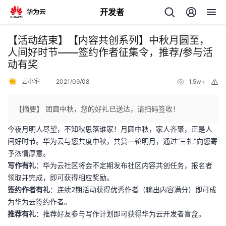
开发者
返
【活动结束】【内容共创系列】中秋月圆至，
回
人间好时节——签约作者征集令，推荐/参与活
动有奖
云小宅
2021/09/08
1.5w+
举
报
【摘要】 团圆中秋，您的好礼已送达，请扫码签收！
个
今夜月明人尽望，不知秋思落谁家！月圆中秋，家人齐聚，正是人
间好时节。华为云与您共度中秋，共赏一轮明月，通过“三礼”向您寄
我
人
予浓情厚意。
写作有礼
：华为云社区将会不定期发布社区内容共创任务，报名者
的
主
领取并完成，即可获得相应奖励。
签约作者有礼
：连续2期活动获得优秀作者（输出内容满分）即可成
开
页
为华为云签约作者。
推荐有礼
：推荐好友参与写作计划即可获得华为云开发者盲盒。
发