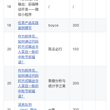
输出：前端移
18
/
/
动开发——微
信小程序
任意产品实践
19
boyce
200
案例撰写
作为程序员，
如何通过代码
的方式输出令
20
陈言必行
150
人耳目一新的
中秋节祝福
语？
作为程序员，
如何通过代码
的方式输出令
数据分析与
20
200
人耳目一新的
统计学之美
中秋节祝福
语？
消息队列
21
（mq）是什
m神
200