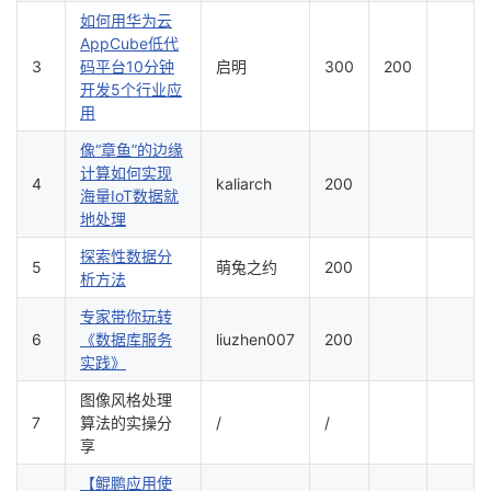
如何用华为云
我
注
的
开
AppCube低代
3
码平台10分钟
启明
300
200
的
Programs
发
开发5个行业应
用
支
者
像“章鱼”的边缘
计算如何实现
持
4
kaliarch
200
学
海量IoT数据就
地处理
我
堂
探索性数据分
5
萌兔之约
200
析方法
的
我
我
专家带你玩转
6
《数据库服务
liuzhen007
200
技
的
的
我
实践》
术
云
课
的
我
图像风格处理
7
算法的实操分
/
/
享
支
声
程
认
的
我
【鲲鹏应用使