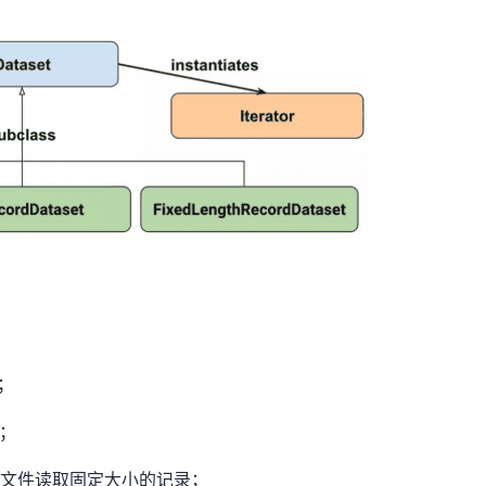
行；
件；
：从二进制文件读取固定大小的记录；