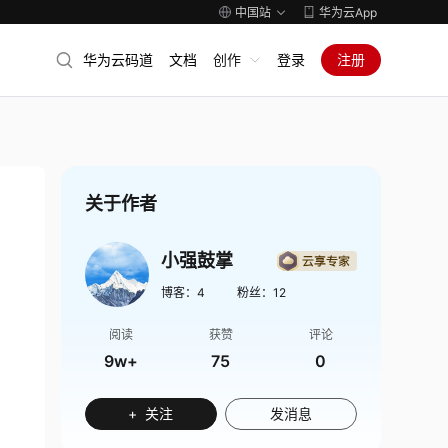
中国站
华为云App
华为云码道
文档
创作
登录
注册
关于作者
小强鼓掌
博客：
4
粉丝：
12
阅读
获赞
评论
9w+
75
0
+ 关注
发消息