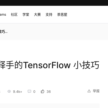
rams
社区
学堂
大赛
支持
茶思屋
量诠释
的TensorFlow 小技巧
举报
8
9.4k+
0
36