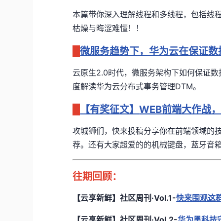
本篇带你深入理解线程和多线程，包括线
枯燥与晦涩难懂！！
微服务趋势下，华为云在保证数
云原生
2.0
时代，微服务架构下如何保证数
度解读华为云分布式事务管理
DTM
。
【有奖征文】
WEB
前端大作战
攻城狮们，快来投稿分享你在前端领域的
荐。还有大家超爱的的机械键盘，蓝牙音
往期回顾：
【云享新鲜】社区周刊·Vol.1
-
快来围观这
【云享新鲜】社区周刊·Vol.2-
华为黑科技