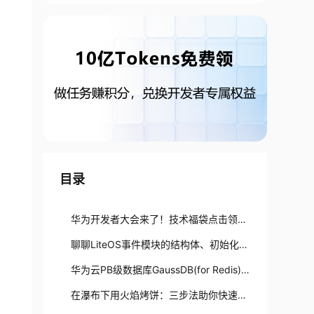
目录
华为开发者大会来了！技术福袋点击领取
→
聊聊LiteOS事件模块的结构体、初始化及
常用操作
华为云PB级数据库GaussDB(for Redis)
揭秘第七期：高斯Redis与强一致
在瀑布下用火焰烤饼：三步法助你快速定