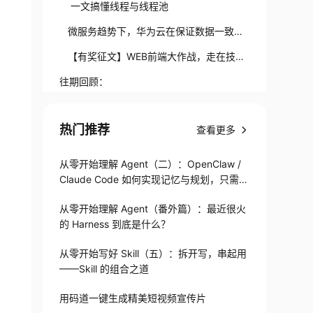
位网站性能问题
一文搞懂线程与线程池
微服务趋势下，华为云在保证数据一致性
方面的实践
【有奖征文】WEB前端大作战，走在技术
最前端！
往期回顾：
热门推荐
查看更多
从零开始理解 Agent（二）：OpenClaw /
Claude Code 如何实现记忆与规划，只需1
82 行
从零开始理解 Agent（番外篇）：最近很火
的 Harness 到底是什么？
从零开始写好 Skill（五）：拆开写，串起用
——Skill 的组合之道
用码道一键生成精美短视频宣传片