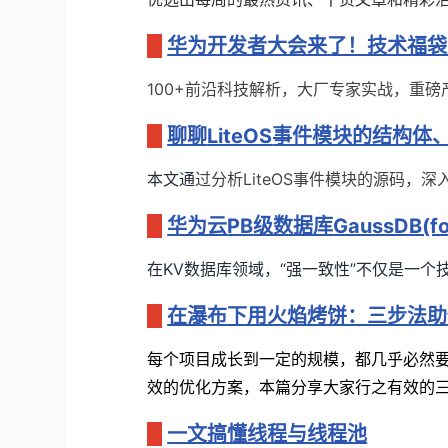
华为开发者大会来了！技术福袋
100+
前沿科技解析，大厂专家实战，重磅
聊聊
LiteOS
事件模块的结构体
本文通
过分析LiteOS事件模块的源码，
华为云
PB
级数据库
GaussDB(fo
在
KV
数据库领域，
“
强一致性
”
不仅是一个
在瀑布下用火焰烤饼：三步法助
每个项目成长到一定的规模，都几乎必然
效的优化方案，本篇分享大家
行之有效的
一文搞懂线程与线程池