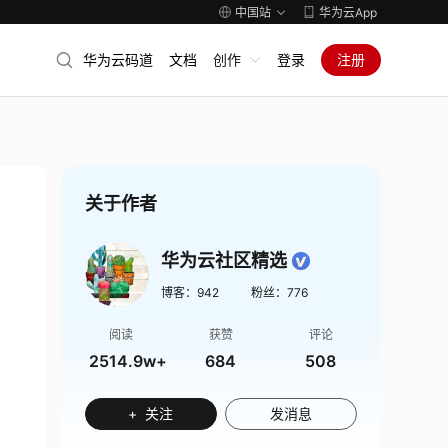
中国站
华为云App
华为云码道
文档
创作
登录
注册
关于作者
华为云社区精选
博客：
942
粉丝：
776
阅读
获赞
评论
2514.9w+
684
508
+ 关注
发消息