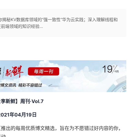
你揭秘KV数据库领域的“强一致性”华为云实践；深入理解线程和
在前端领域的知识经验…
云享新鲜】周刊
·Vol.7
2021
年
04
月
19
日
区推出的每周优质博文精选，旨在为不愿错过好内容的你，
活动。