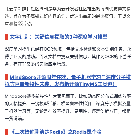
【云享新鲜】社区周刊是华为云开发者社区推出的每周优质博文精
的
Programs
发
者
选，旨在为不愿错过好内容的你，优选出每周的最热资讯、干货文
章和精彩活动。
支
者
我
文字识别：关键信息提取的3种深度学习模型
持
学
的
我
深度学习模型已经在
OCR
领域，包括文本检测和文本识别任务，获
我
堂
博
的
我
得了巨大的成功。而从文档中提取关键信息，其作为
OCR
的下游任
务，存在非常多的实际应用场景。
的
我
客
论
的
我
我
MindSpore开源周年狂欢，量子机器学习与深度分子模
拟等巨量新特性来袭，发布新开源TinyMS工具包！
技
的
坛
圈
的
我
的
我
MindSpore
很多新特性与大家见面了，比如动态图分布式训练效率
术
云
子
直
的
我
课
的
我
的大幅提升、一键模型迁移、模型鲁棒性检测、深度分子模拟及量
子机器学习等，无论是在效率提升、易用性，还是创新方面，都是
支
声
播
活
的
程
认
的
我
干货满满。
持
建
动
关
证
实
的
《三次给你聊清楚Redis》之Redis是个啥