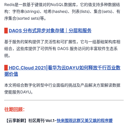
Redis
是一款基于键值对的
NoSQL
数据库，它的值支持多种数据结
议
注
验
收
构：字符串
(strings)
、哈希
(hashes)
、列表
(lists)
、集合
(sets)
、有
序集合
(sorted sets)
等。
藏
DAOS 分布式异步对象存储｜分层和服务
基于服务的架构提供了灵活性和可扩展性，它与一组基础架构库相
结合，这些库提供了可供所有
DAOS
服务访问的丰富软件生态系
统。
HDC.Cloud 2021|看华为云DAYU如何释放千行百业数
据价值
本文将结合数字化转型中行业面临的挑战及产品解决方案解读数据
使能服务
DAYU
。
往期回顾：
【云享新鲜】社区周刊·Vol.1
-
快来围观这群又美又飒的程序媛