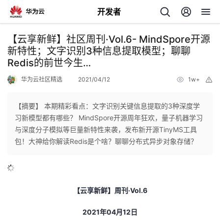
开发者
返
【云享新鲜】社区周刊·Vol.6- MindSpore开源
回
新特性；文字识别3种信息提取模型；聊聊
Redis的前世今生…
华为云社区精选
2021/04/12
1w+
举
报
【摘要】 本期精彩看点：文字识别关键信息提取的3种深度学
个
习新模型都有哪些？ MindSpore开源周年狂欢，量子机器学习
与深度分子模拟等巨量新特性来袭，发布新开源TinyMS工具
我
人
包！大神给你解读Redis是个啥？聊聊分布式异步对象存储？
我
的
主
我
的
开
页
【云享新鲜】周刊
·Vol.6
我
的
开
2021
年
04
月
12
日
发