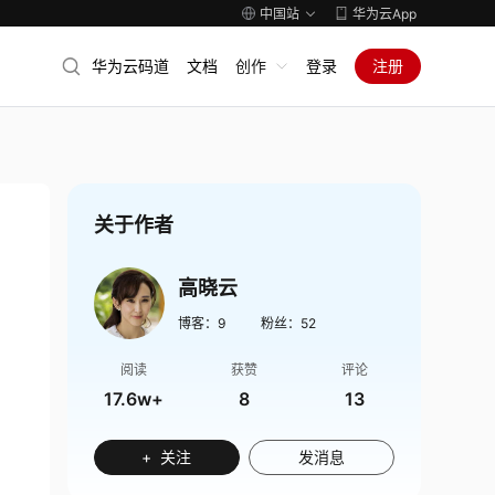
中国站
华为云App
华为云码道
文档
创作
登录
注册
关于作者
高晓云
博客：
9
粉丝：
52
阅读
获赞
评论
17.6w+
8
13
+ 关注
发消息