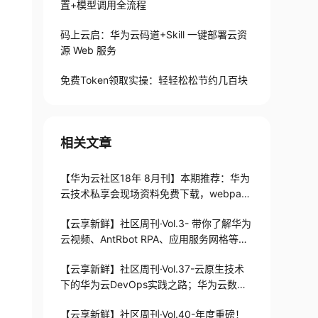
置+模型调用全流程
码上云启：华为云码道+Skill 一键部署云资
源 Web 服务
免费Token领取实操：轻轻松松节约几百块
相关文章
【华为云社区18年 8月刊】本期推荐：华为
云技术私享会现场资料免费下载，webpack
4.0各个击破
【云享新鲜】社区周刊·Vol.3- 带你了解华为
云视频、AntRbot RPA、应用服务网格等技
术实践
【云享新鲜】社区周刊·Vol.37-云原生技术
下的华为云DevOps实践之路；华为云数据
库战略启示录...
【云享新鲜】社区周刊·Vol.40-年度重磅！