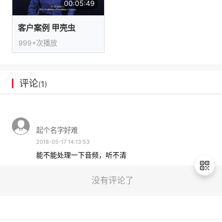
00:05:49
我
注
的
开
客户案例 甲壳虫
的
Programs
发
999+次播放
支
者
评论
持
1
学
(
)
我
堂
起个名字好难
的
我
我
2018-05-17 14:13:53
能不能处理一下音频，听不清
技
的
的
我
术
云
没有评论了
课
的
我
支
声
程
认
的
我
退
出