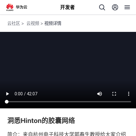
开发者
返
云社区
>
云视频
>
视频详情
回
个
我
人
的
主
开
页
洞悉Hinton的胶囊网络
发
简介：来自杭州电子科技大学郭春生教授给大家介绍