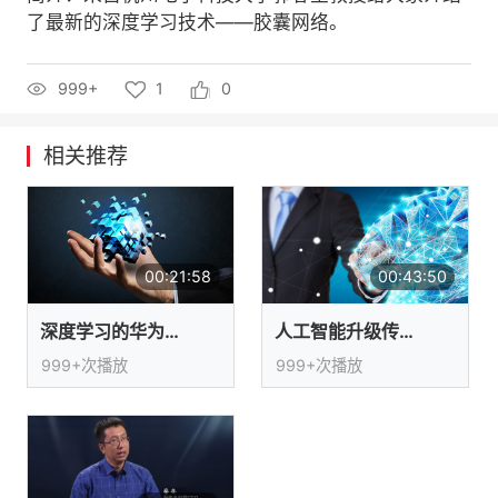
了最新的深度学习技术——胶囊网络。
者
999+
1
0
我
的
我
相关推荐
博
的
我
客
论
的
我
00:21:58
00:43:50
坛
圈
的
我
深度学习的华为实践之路
人工智能升级传统零售业的若干实践
子
直
的
我
999+次播放
999+次播放
我
播
活
的
我
动
关
的