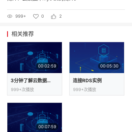
的
Programs
发
者
999+
0
2
支
者
我
相关推荐
持
学
的
我
我
堂
博
的
我
00:02:59
00:05:30
的
我
客
论
的
我
我
3分钟了解云数据库SQL Server
连接RDS实例
技
的
坛
圈
的
我
的
我
999+次播放
999+次播放
术
云
子
直
的
我
课
的
我
支
声
播
活
的
程
认
的
我
持
建
动
关
证
实
的
00:07:59