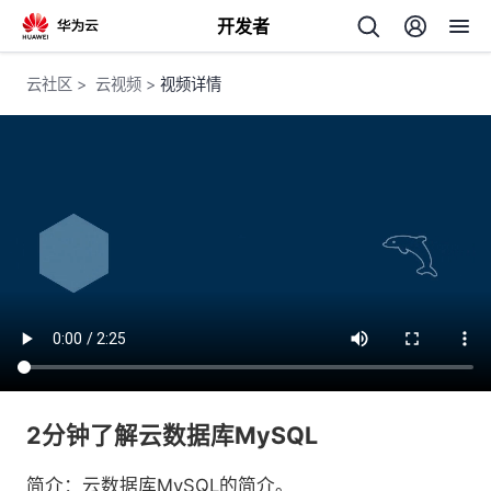
开发者
返
云社区
>
云视频
>
视频详情
回
个
我
人
我
的
主
我
的
开
页
2分钟了解云数据库MySQL
我
的
开
发
简介：云数据库MySQL的简介。