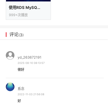
议
注
验
收
使用RDS MySQL搭建WordPress
999+次播放
藏
评论
3
(
)
yd_263672191
2025-08-10 08:13:57
很好
系念
2022-11-03 21:56:08
好